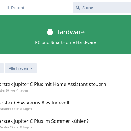
Discord
Hardware
PC und SmartHome Hardware
Alle Fragen
rstek Jupiter C Plus mit Home Assistant steuern
ster67
vor 4 Tagen
rstek C+ vs Venus A vs Indevolt
Master67
vor 8 Tagen
rstek Jupiter C Plus im Sommer kühlen?
Master67
vor 8 Tagen