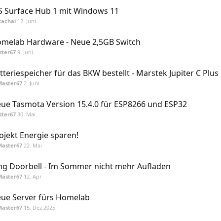
 Surface Hub 1 mit Windows 11
tachai
12. Juni
melab Hardware - Neue 2,5GB Switch
ster67
9. Juni
tteriespeicher für das BKW bestellt - Marstek Jupiter C Plus
Master67
2. Juni
ue Tasmota Version 15.4.0 für ESP8266 und ESP32
ster67
30. Mai
ojekt Energie sparen!
Master67
22. Mai
ng Doorbell - Im Sommer nicht mehr Aufladen
Master67
12. Apr
ue Server fürs Homelab
Master67
15. Dez 2025