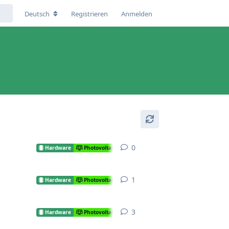
Deutsch
Registrieren
Anmelden
0
0
Antworten
Hardware
Photovoltaik
1
1
Antwort
Hardware
Photovoltaik
3
3
Antworten
Hardware
Photovoltaik