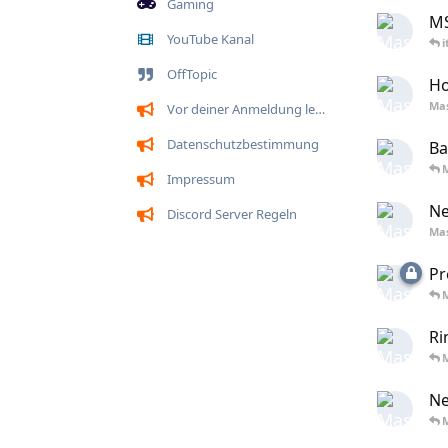
Gaming
MS
YouTube Kanal
i
OffTopic
Ho
Ma
Vor deiner Anmeldung lesen
Datenschutzbestimmung
Ba
Impressum
Ne
Discord Server Regeln
Ma
Pr
Ri
Ne