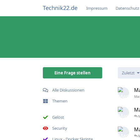
Technik22.de
Impressum
Datenschutz
Eine Frage stellen
Zuletzt
Ma
Alle Diskussionen
Ma
Themen
Ma
Gelöst
Security
Ma
Linux - Docker Skripte