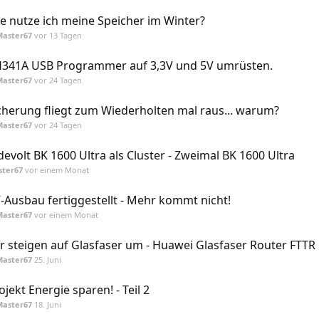
e nutze ich meine Speicher im Winter?
Master67
vor 13 Tagen
341A USB Programmer auf 3,3V und 5V umrüsten.
Master67
vor 24 Tagen
cherung fliegt zum Wiederholten mal raus... warum?
Master67
vor 24 Tagen
devolt BK 1600 Ultra als Cluster - Zweimal BK 1600 Ultra
ster67
vor einem Monat
-Ausbau fertiggestellt - Mehr kommt nicht!
Master67
vor einem Monat
r steigen auf Glasfaser um - Huawei Glasfaser Router FTTR
Master67
25. Juni
ojekt Energie sparen! - Teil 2
Master67
18. Juni