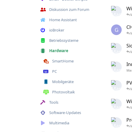
Wi
Diskussion zum Forum
Home Assistant
CH
G
ioBroker
Betriebssysteme
Si
Hardware
SmartHome
In
Ma
PC
Mobilgeräte
PV
Photovoltaik
Wi
Tools
Software-Updates
Pr
Multimedia