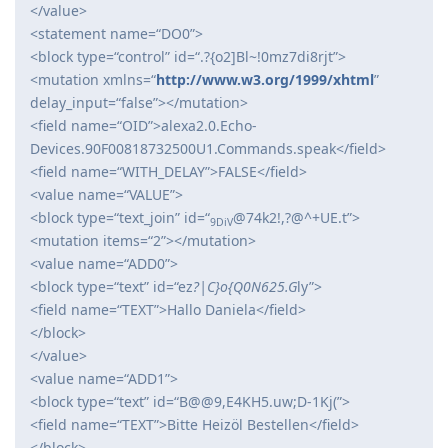
</value>
<statement name=“DO0”>
<block type=“control” id=“.?{o2]Bl~!0mz7di8rjt”>
<mutation xmlns=“
http://www.w3.org/1999/xhtml
”
delay_input=“false”></mutation>
<field name=“OID”>alexa2.0.Echo-
Devices.90F00818732500U1.Commands.speak</field>
<field name=“WITH_DELAY”>FALSE</field>
<value name=“VALUE”>
<block type=“text_join” id=“
@74k2!,?@^+UE.t”>
9DiV
<mutation items=“2”></mutation>
<value name=“ADD0”>
<block type=“text” id=“ez
?|C}o{Q0N625.G
ly”>
<field name=“TEXT”>Hallo Daniela</field>
</block>
</value>
<value name=“ADD1”>
<block type=“text” id=“B@@9,E4KH5.uw;D-1Kj(”>
<field name=“TEXT”>Bitte Heizöl Bestellen</field>
</block>