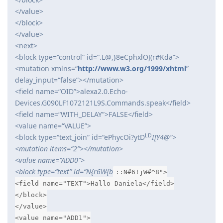
</value>
</block>
</value>
<next>
<block type=“control” id=“.L@,}8eCphxlOJ(r#Kda”>
<mutation xmlns=“
http://www.w3.org/1999/xhtml
”
delay_input=“false”></mutation>
<field name=“OID”>alexa2.0.Echo-
Devices.G090LF1072121L9S.Commands.speak</field>
<field name=“WITH_DELAY”>FALSE</field>
<value name=“VALUE”>
LD
<block type=“text_join” id=“ePhycOi?ytD
I[Y4@”>
<mutation items=“2”></mutation>
<value name=“ADD0”>
<block type=“text” id=“N{r6W{b
::N#6!jW#^8">
<field name="TEXT">Hallo Daniela</field>
</block>
</value>
<value name="ADD1">