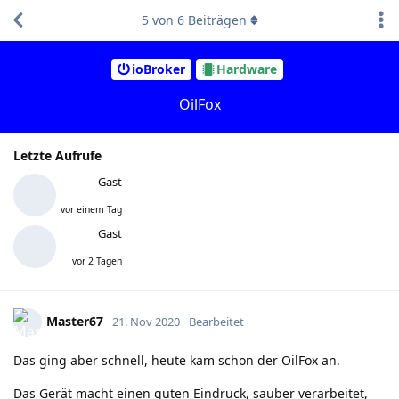
5
von
6
Beiträgen
ioBroker
Hardware
OilFox
Letzte Aufrufe
Gast
vor einem Tag
Gast
vor 2 Tagen
Master67
21. Nov 2020
Bearbeitet
Das ging aber schnell, heute kam schon der OilFox an.
Das Gerät macht einen guten Eindruck, sauber verarbeitet,