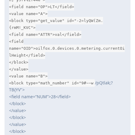
<field name="OP">LT</field>
<value name="A">
<block type="get_value" id="-2=lyQW(Zm.
{rmM!_KVC">
<field name="ATTR">val</field>
<field
name="OID">oilfox.0.devices.0.metering.currentOi
lHeight</field>
</block>
</value>
<value name="B">
/pQtlak;?
<block type="math_number" id="9#~~w
TB{YV">
<field name=“NUM”>28</field>
</block>
</value>
</block>
</value>
</block>