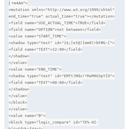
{
+m4Am">
<mutation xmlns="http://www.w3.org/1999/xhtml"
end_time="true" actual_time="true"></mutation>
<field name="USE_ACTUAL_TIME">TRUE</field>
<field name="OPTION">not between</field>
<value name="START_TIME">
<shadow type="text" id="1$;[et@)[mm0)rbF#G~[">
<field name="TEXT">22:00</field>
</shadow>
</value>
<value name="END_TIME">
<shadow type="text" id="EMft)Mdx!*ReM9G5pY[O">
<field name="TEXT">08:00</field>
</shadow>
</value>
</block>
</value>
<value name="B">
<block type="logic_compare" id="7E%-HI-
h]^y5fV%if44e">