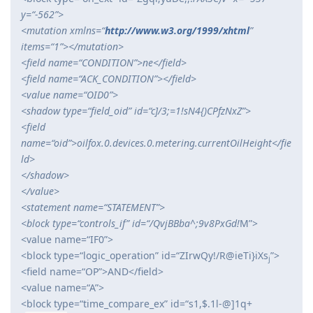
y=“-562”>
<mutation xmlns=“
http://www.w3.org/1999/xhtml
”
items=“1”></mutation>
<field name=“CONDITION”>ne</field>
<field name=“ACK_CONDITION”></field>
<value name=“OID0”>
<shadow type=“field_oid” id=“c]/3;=1!sN4{)CPfzNxZ”>
<field
name=“oid”>oilfox.0.devices.0.metering.currentOilHeight</fie
ld>
</shadow>
</value>
<statement name=“STATEMENT”>
<block type=“controls_if” id=“/QvjBBba^;9v8PxGd!
M”>
<value name=“IF0”>
<block type=“logic_operation” id=“ZIrwQy!/R@ieTi}iXs
”>
j
<field name=“OP”>AND</field>
<value name=“A”>
<block type=“time_compare_ex” id=“s1,$.1l-@]1q+