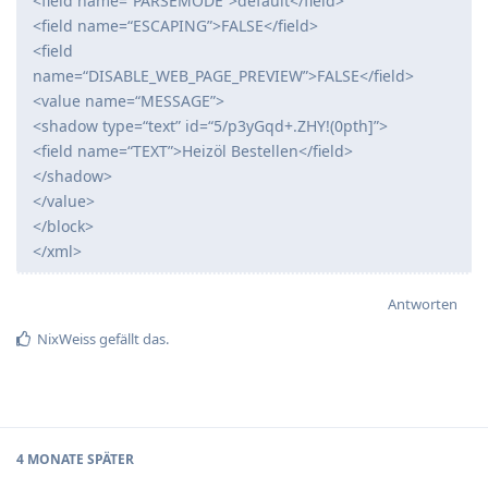
<field name=“PARSEMODE”>default</field>
<field name=“ESCAPING”>FALSE</field>
<field
name=“DISABLE_WEB_PAGE_PREVIEW”>FALSE</field>
<value name=“MESSAGE”>
<shadow type=“text” id=“5/p3yGqd+.ZHY!(0pth]”>
<field name=“TEXT”>Heizöl Bestellen</field>
</shadow>
</value>
</block>
</xml>
Antworten
NixWeiss
gefällt das
.
4 MONATE
SPÄTER