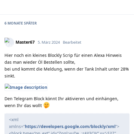
6 MONATE
SPÄTER
Master67
5. März 2024
Bearbeitet
Hier noch ein kleines Blockly Scrip für einen Alexa Hinweis
das man wieder Öl Bestellen sollte,
bei und kommt die Meldung, wenn der Tank Inhalt unter 28%
sinkt.
Den Telegram Block könnt Ihr aktivieren und einhängen,
wenn Ihr das wollt
<xml
xmlns=“
https://developers.google.com/blockly/xml
”>
<block type=“on_ext” id=“Zgql;yuDe,,:
rAX3C)V” x=“-537”