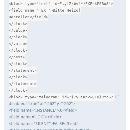
<block type="text" id=",,lZxbv4*}FXF~kPSBo3">
<field name="TEXT">Bitte Heizöl
Bestellen</field>
</block>
</value>
</block>
</value>
</block>
</next>
</block>
</statement>
</block>
</statement>
</block>
H"
<block type="telegram" id="(7yBiRpv=QFU}R^c62
disabled=“true” x=“-262” y=“-262”>
<field name=“INSTANCE”>.0</field>
<field name=“LOG”></field>
<field name=“SILENT”>FALSE</field>