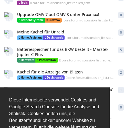
core.forum.discussion_list.replied_text
Tools
Upgrade OMV 7 auf OMV 8 unter Proxmox!
0
cor
core.forum.discussion_list.started_text
Betriebssysteme
Proxmox
Meine Kachel für Unraid
0
cor
core.forum.discussion_list.started_text
Home Assistant
Dashboards
Batteriespeicher für das BKW bestellt - Marstek
5
cor
Jupiter C Plus
core.forum.discussion_list.replied_text
Hardware
Photovoltaik
Kachel für die Anzeige von Blitzen
2
cor
core.forum.discussion_list.replied_text
Home Assistant
Dashboards
Warum wechseln so viele zum Home Assistanten?
1
cor
core.forum.discussion_list.replied_text
ioBroker
Diese Internetseite verwendet Cookies und
Mit LoraWan meine Rollläden von iob in den HA
Goolgle Search Console für die Analyse und
0
cor
bringen
Statistik. Cookies helfen uns, die
core.forum.discussion_list.started_text
Home Assistant
Geräte
Benutzerfreundlichkeit unserer Website zu
verbessern. Durch die weitere Nutzung der