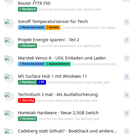
Router FTTR F50
core.forum.discussion_list.replied_text
Hardware
Sonoff Temperatursensor für Teich
1
cor
core.forum.discussion_list.replied_text
Home Assistant
Geräte
Projekt Energie sparen! - Teil 2
7
cor
core.forum.discussion_list.replied_text
Hardware
Marstek Venus A - USV, Entladen und Laden
1
cor
core.forum.discussion_list.replied_text
Home Assistant
Automationen
MS Surface Hub 1 mit Windows 11
3
cor
core.forum.discussion_list.replied_text
Hardware
PC
Technitium 2 mal - Als Ausfallsicherung
0
cor
core.forum.discussion_list.started_text
Security
Homelab Hardware - Neue 2,5GB Switch
0
cor
core.forum.discussion_list.started_text
Hardware
Codeberg statt Github? - BookStack und andere...
1
cor