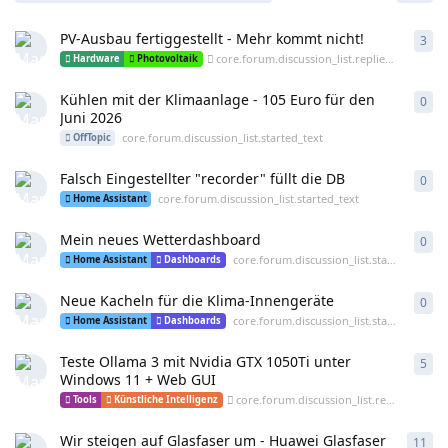
PV-Ausbau fertiggestellt - Mehr kommt nicht!
3
cor
core.forum.discussion_list.replied_text
Hardware
Photovoltaik
Kühlen mit der Klimaanlage - 105 Euro für den
0
cor
Juni 2026
core.forum.discussion_list.started_text
OffTopic
Falsch Eingestellter "recorder" füllt die DB
0
cor
core.forum.discussion_list.started_text
Home Assistant
Mein neues Wetterdashboard
0
cor
core.forum.discussion_list.started_text
Home Assistant
Dashboards
Neue Kacheln für die Klima-Innengeräte
0
cor
core.forum.discussion_list.started_text
Home Assistant
Dashboards
Teste Ollama 3 mit Nvidia GTX 1050Ti unter
5
cor
Windows 11 + Web GUI
core.forum.discussion_list.replied_text
Tools
Künstliche Intelligenz
Wir steigen auf Glasfaser um - Huawei Glasfaser
11
cor