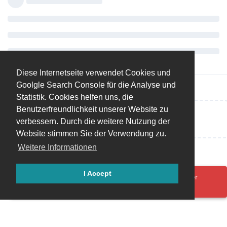
Diese Internetseite verwendet Cookies und
Goolgle Search Console für die Analyse und
Statistik. Cookies helfen uns, die
Benutzerfreundlichkeit unserer Website zu
Eine Antwort schreiben…
verbessern. Durch die weitere Nutzung der
Website stimmen Sie der Verwendung zu.
Weitere Informationen
I Accept
Ups! Da ist was schief gelaufen. Bitte lade die Seite neu oder
versuche es erneut.