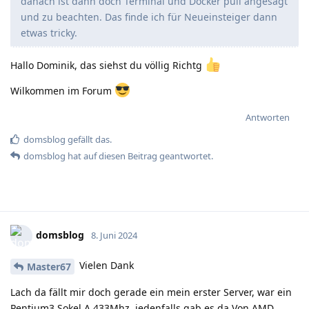
danach ist dann doch Terminal und Docker pull angesagt
und zu beachten. Das finde ich für Neueinsteiger dann
etwas tricky.
Hallo Dominik, das siehst du völlig Richtg
Wilkommen im Forum
Antworten
domsblog
gefällt das
.
domsblog
hat
auf diesen Beitrag geantwortet.
domsblog
8. Juni 2024
Vielen Dank
Master67
Lach da fällt mir doch gerade ein mein erster Server, war ein
Pentium3 Sokel A 433Mhz, jedenfalls gab es da Von AMD