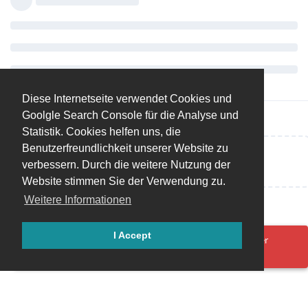
Diese Internetseite verwendet Cookies und
Goolgle Search Console für die Analyse und
Statistik. Cookies helfen uns, die
Benutzerfreundlichkeit unserer Website zu
Eine Antwort schreiben…
verbessern. Durch die weitere Nutzung der
Website stimmen Sie der Verwendung zu.
Weitere Informationen
I Accept
Ups! Da ist was schief gelaufen. Bitte lade die Seite neu oder
versuche es erneut.