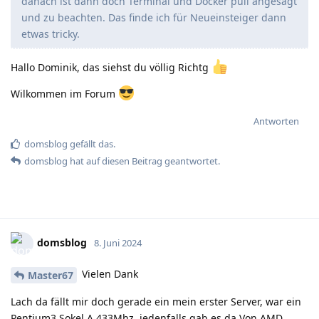
danach ist dann doch Terminal und Docker pull angesagt
und zu beachten. Das finde ich für Neueinsteiger dann
etwas tricky.
Hallo Dominik, das siehst du völlig Richtg
Wilkommen im Forum
Antworten
domsblog
gefällt das
.
domsblog
hat
auf diesen Beitrag geantwortet.
domsblog
8. Juni 2024
Vielen Dank
Master67
Lach da fällt mir doch gerade ein mein erster Server, war ein
Pentium3 Sokel A 433Mhz, jedenfalls gab es da Von AMD