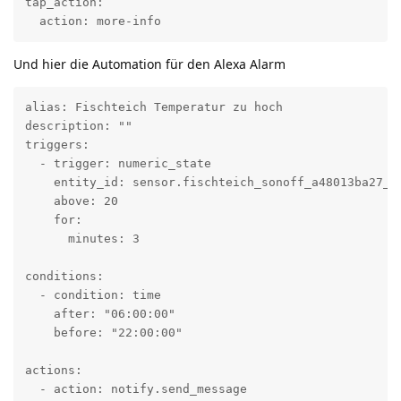
tap_action:

  action: more-info
Und hier die Automation für den Alexa Alarm
alias: Fischteich Temperatur zu hoch

description: ""

triggers:

  - trigger: numeric_state

    entity_id: sensor.fischteich_sonoff_a48013ba27_te
    above: 20

    for:

      minutes: 3

conditions:

  - condition: time

    after: "06:00:00"

    before: "22:00:00"

actions:

  - action: notify.send_message
