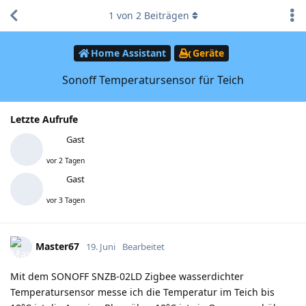
1
von
2
Beiträgen
Home Assistant
Geräte
Sonoff Temperatursensor für Teich
Letzte Aufrufe
Gast
vor 2 Tagen
Gast
vor 3 Tagen
Master67
19. Juni
Bearbeitet
Mit dem SONOFF SNZB-02LD Zigbee wasserdichter
Temperatursensor messe ich die Temperatur im Teich bis