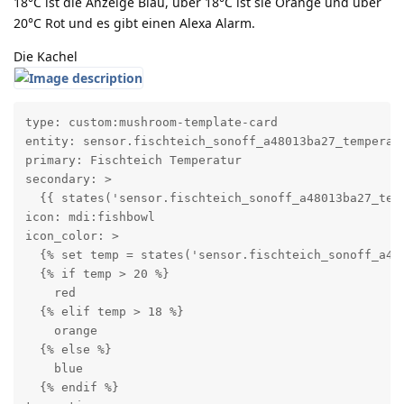
18°C ist die Anzeige Blau, über 18°C ist sie Orange und über
20°C Rot und es gibt einen Alexa Alarm.
Die Kachel
type: custom:mushroom-template-card

entity: sensor.fischteich_sonoff_a48013ba27_temperatu
primary: Fischteich Temperatur

secondary: >

  {{ states('sensor.fischteich_sonoff_a48013ba27_temp
icon: mdi:fishbowl

icon_color: >

  {% set temp = states('sensor.fischteich_sonoff_a480
  {% if temp > 20 %}

    red

  {% elif temp > 18 %}

    orange

  {% else %}

    blue

  {% endif %}
