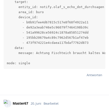
    target:

      entity_id: notify.olaf_s_echo_dot_durchsagen

      area_id: buro

      device_id:

        - b0b91fee4d67815c517e8f68f4922a11

        - de92a3eab746e5c96079f7464198b39c

        - 541a99628ce56924c1878a85851274dd

        - 195bb20679a4c89c7962d567b1af47eb

        - 473f974221e4cdaea117bdaf7762d873

    data:

      message: Achtung Fischteich braucht kaltes Wass
mode: single
Antworten
Master67
20. Juni
Bearbeitet