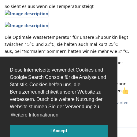
So sieht es aus wenn die Temperatur steigt
Die Optimale Wassertemperatur für unsere Shubunkin liegt
zwischen 15°C und 22°C, sie halten auch mal kurz 25°C
aus, bei “Normalen” Sommern hatten wir nie mehr wie 21°C.
Heute bin ich etwas Vorsichtiger, nicht das doch mal über
22°C anliegen, also darum hat der Teich jetzt das
Diese Internetseite verwendet Cookies und
Warnsystem,
Goolgle Search Console für die Analyse und
auch Fische sind Lebewesen und wenn ich die “halte” dann
Statistik. Cookies helfen uns, die
soll es denen auch gut gehen und sie sollen “alt” werden
Benutzerfreundlichkeit unserer Website zu
verbessern. Durch die weitere Nutzung der
Antworten
Website stimmen Sie der Verwendung zu.
Weitere Informationen
I Accept