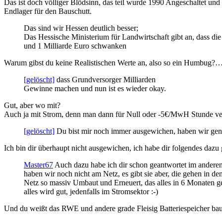
Das ist doch völliger Blödsinn, das teil wurde 1990 Angeschaltet und 
Endlager für den Bauschutt.
Das sind wir Hessen deutlich besser;
Das Hessische Ministerium für Landwirtschaft gibt an, dass d
und 1 Milliarde Euro schwanken
Warum gibst du keine Realistischen Werte an, also so ein Humbug?… ja
[gelöscht]
dass Grundversorger Milliarden
Gewinne machen und nun ist es wieder okay.
Gut, aber wo mit?
Auch ja mit Strom, denn man dann für Null oder -5€/MwH Stunde ver
[gelöscht]
Du bist mir noch immer ausgewichen, haben wir gen
Ich bin dir überhaupt nicht ausgewichen, ich habe dir folgendes dazu 
Master67
Auch dazu habe ich dir schon geantwortet im anderen
haben wir noch nicht am Netz, es gibt sie aber, die gehen in 
Netz so massiv Umbaut und Erneuert, das alles in 6 Monaten ge
alles wird gut, jedenfalls im Stromsektor :-)
Und du weißt das RWE und andere grade Fleisig Batteriespeicher ba