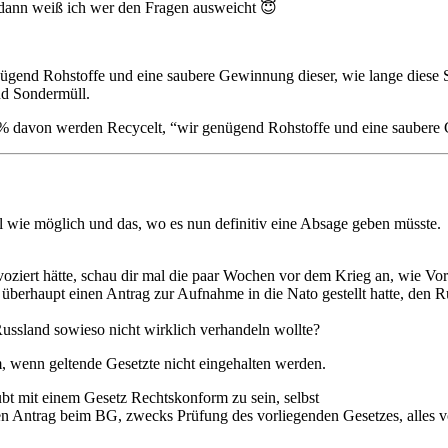
 dann weiß ich wer den Fragen ausweicht 😇
gend Rohstoffe und eine saubere Gewinnung dieser, wie lange diese Sp
nd Sondermüll.
00% davon werden Recycelt, “wir genügend Rohstoffe und eine sauber
l wie möglich und das, wo es nun definitiv eine Absage geben müsste.
ziert hätte, schau dir mal die paar Wochen vor dem Krieg an, wie Vorsi
 überhaupt einen Antrag zur Aufnahme in die Nato gestellt hatte, den R
ussland sowieso nicht wirklich verhandeln wollte?
, wenn geltende Gesetzte nicht eingehalten werden.
bt mit einem Gesetz Rechtskonform zu sein, selbst
inen Antrag beim BG, zwecks Prüfung des vorliegenden Gesetzes, alles 