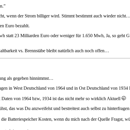
n.”
cht, wenn der Strom billiger wird. Stimmt bestimmt auch wieder nicht
en Euro bezahlt.
wh statt 23 Milliarden Euro oder weniger für 1.650 Mwh, Ja, so geht 
ltbarkeit vs. Brennstäbe bleibt natürlich auch noch offen…
rung als gegeben hinnimmst…
ngen in West Deutschland von 1964 und in Ost Deutschland von 1934 B
 Daten von 1964 bzw, 1934 ist das nicht mehr so wirklich Aktuell 🤭
st, das was Du anzweifelst und bestreitest auch selbst zu hinterfrag
ie Batteriespeicher Kosten, wenn du mich nach der Quelle Fragst, wür