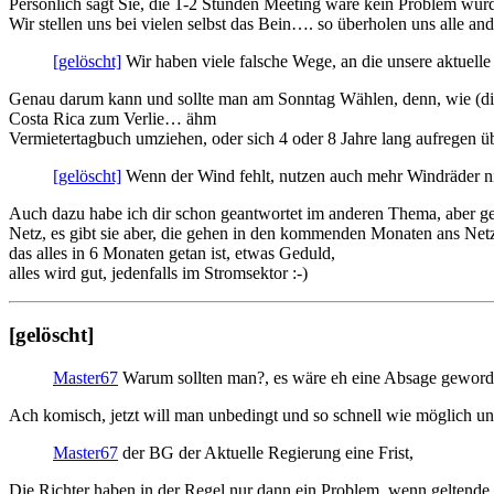
Persönlich sagt Sie, die 1-2 Stunden Meeting wäre kein Problem würd
Wir stellen uns bei vielen selbst das Bein…. so überholen uns alle and
[gelöscht]
Wir haben viele falsche Wege, an die unsere aktuelle 
Genau darum kann und sollte man am Sonntag Wählen, denn, wie (die M
Costa Rica zum Verlie… ähm
Vermietertagbuch umziehen, oder sich 4 oder 8 Jahre lang aufregen 
[gelöscht]
Wenn der Wind fehlt, nutzen auch mehr Windräder ni
Auch dazu habe ich dir schon geantwortet im anderen Thema, aber ge
Netz, es gibt sie aber, die gehen in den kommenden Monaten ans Net
das alles in 6 Monaten getan ist, etwas Geduld,
alles wird gut, jedenfalls im Stromsektor :-)
[gelöscht]
Master67
Warum sollten man?, es wäre eh eine Absage geword
Ach komisch, jetzt will man unbedingt und so schnell wie möglich un
Master67
der BG der Aktuelle Regierung eine Frist,
Die Richter haben in der Regel nur dann ein Problem, wenn geltende 