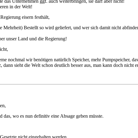
e das Unternehmen ggf. auch weiterbringen, sie darf aber nicht!
eren in der Welt!
Regierung eisern festhält,
ehrheit) Bestellt so wird geliefert, und wer sich damit nicht abfinden
über unser Land und die Regierung!
cht,
rne nochmal wir benötigen natürlich Speicher, mehr Pumpspeicher, da
z, dann sieht die Welt schon deutlich besser aus, man kann doch nicht
en,
d das, wo es nun definitiv eine Absage geben müsste.
Gesetzte nicht eingehalten werden.