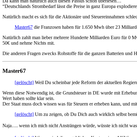
Da kann man natürlich auch diesen Passus schön überlesen…
“Deutschlands Strombedarf lässt die Preise in ganz Europa explodiere
Natürlich macht es sich für die Aktionäre und Steuereinnahmen schle
Master67
die Franzosen haben für 1.650 Mwh über 23 Milliard
Natürlich zahlt man lieber mehrere Hunderte Milliarden Euro für 0 M
50€ und nehme Nichts mit.
Die anderen Fragen zwecks Rohstoffe für die ganzen Batterien und Ha
Master67
[gelöscht]
Weil Du scheinbar jede Reform der aktuellen Regie
Wenn diese Notwendig ist, die Grundsteuer in DE wurde mit Erhebu
Wert haben sollte klar sein.
Der Staat muss doch wissen was für Steuern er erheben kann, und mit
[gelöscht]
Um zu zeigen, ob Du Dich auch wirklich selbst bemüh
Naja…. wenn ich mich nicht Ansträngen würde, wüsste ich nicht was d