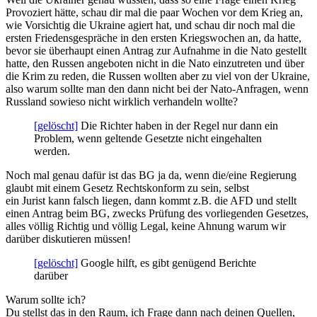
Provoziert hätte, schau dir mal die paar Wochen vor dem Krieg an,
wie Vorsichtig die Ukraine agiert hat, und schau dir noch mal die
ersten Friedensgespräche in den ersten Kriegswochen an, da hatte,
bevor sie überhaupt einen Antrag zur Aufnahme in die Nato gestellt
hatte, den Russen angeboten nicht in die Nato einzutreten und über
die Krim zu reden, die Russen wollten aber zu viel von der Ukraine,
also warum sollte man den dann nicht bei der Nato-Anfragen, wenn
Russland sowieso nicht wirklich verhandeln wollte?
[gelöscht]
Die Richter haben in der Regel nur dann ein
Problem, wenn geltende Gesetzte nicht eingehalten
werden.
Noch mal genau dafür ist das BG ja da, wenn die/eine Regierung
glaubt mit einem Gesetz Rechtskonform zu sein, selbst
ein Jurist kann falsch liegen, dann kommt z.B. die AFD und stellt
einen Antrag beim BG, zwecks Prüfung des vorliegenden Gesetzes,
alles völlig Richtig und völlig Legal, keine Ahnung warum wir
darüber diskutieren müssen!
[gelöscht]
Google hilft, es gibt genügend Berichte
darüber
Warum sollte ich?
Du stellst das in den Raum, ich Frage dann nach deinen Quellen,