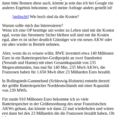
dann bitte Bennen diese auch, könnte ja sein das ich bei Google ein
anderes Ergebnis bekomme, weil meine Anfrage anders gestellt ist!
[gelöscht]
Wie hoch sind da die Kosten?
Warum sollte mich das Interessieren?
Wenn ich eine OP benötige um weiter zu Leben sind mir die Kosten
egal, wenn das Stromnetz Sicher bleiben soll sind mir die Kosten
egal, aber es ist sicher deutlich Günstiger wie ein neues AKW oder
ein altes wieder in Betrieb nehmen.
Aber, wenn du es wissen willst, RWE investiert etwa 140 Millionen
Euro in ein Batteriespeicher-Großprojekt an zwei Standorten
(Neurath und Hamm) mit einer Gesamtkapazität von 235
Megawattstunden, bau mal für 140 Mio, 235 Mwh AKWs, die
Franzosen haben für 1.650 Mwh über 23 Milliarden Euro bezahlt.
In Bollingstedt-Gammelund (Schleswig-Holstein) entsteht derzeit
der größte Batteriespeicher Norddeutschlands mit einer Kapazität
von 239 MWh.
Für runde 910 Millionen Euro bekomme ich so viele
Batteriespeicher in der Größenordnung des neue Französischen
AKWs gebaut, das könnte wir dann 22 mal wiederholen und wären
erst dann bei den 23 Milliarden die die Franzosen bezahlt haben, Oh