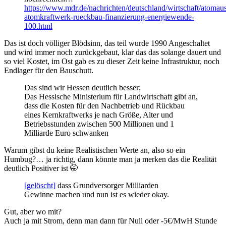
https://www.mdr.de/nachrichten/deutschland/wirtschaft/atomaus
atomkraftwerk-rueckbau-finanzierung-energiewende-
100.html
Das ist doch völliger Blödsinn, das teil wurde 1990 Angeschaltet
und wird immer noch zurückgebaut, klar das das solange dauert und
so viel Kostet, im Ost gab es zu dieser Zeit keine Infrastruktur, noch
Endlager für den Bauschutt.
Das sind wir Hessen deutlich besser;
Das Hessische Ministerium für Landwirtschaft gibt an,
dass die Kosten für den Nachbetrieb und Rückbau
eines Kernkraftwerks je nach Größe, Alter und
Betriebsstunden zwischen 500 Millionen und 1
Milliarde Euro schwanken
Warum gibst du keine Realistischen Werte an, also so ein
Humbug?… ja richtig, dann könnte man ja merken das die Realität
deutlich Positiver ist 🤭
[gelöscht]
dass Grundversorger Milliarden
Gewinne machen und nun ist es wieder okay.
Gut, aber wo mit?
Auch ja mit Strom, denn man dann für Null oder -5€/MwH Stunde