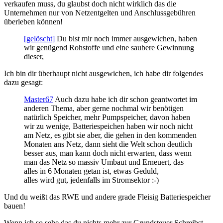
verkaufen muss, du glaubst doch nicht wirklich das die
Unternehmen nur von Netzentgelten und Anschlussgebühren
überleben können!
[gelöscht]
Du bist mir noch immer ausgewichen, haben
wir genügend Rohstoffe und eine saubere Gewinnung
dieser,
Ich bin dir überhaupt nicht ausgewichen, ich habe dir folgendes
dazu gesagt:
Master67
Auch dazu habe ich dir schon geantwortet im
anderen Thema, aber gerne nochmal wir benötigen
natürlich Speicher, mehr Pumpspeicher, davon haben
wir zu wenige, Batteriespeichen haben wir noch nicht
am Netz, es gibt sie aber, die gehen in den kommenden
Monaten ans Netz, dann sieht die Welt schon deutlich
besser aus, man kann doch nicht erwarten, dass wenn
man das Netz so massiv Umbaut und Erneuert, das
alles in 6 Monaten getan ist, etwas Geduld,
alles wird gut, jedenfalls im Stromsektor :-)
Und du weißt das RWE und andere grade Fleisig Batteriespeicher
bauen!
Wenn ich so sehe das du nichts mehr zur Grundsteuer Schreibst