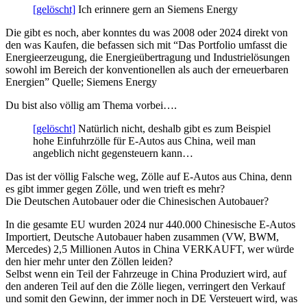
[gelöscht]
Ich erinnere gern an Siemens Energy
Die gibt es noch, aber konntes du was 2008 oder 2024 direkt von
den was Kaufen, die befassen sich mit “Das Portfolio umfasst die
Energieerzeugung, die Energieübertragung und Industrielösungen
sowohl im Bereich der konventionellen als auch der erneuerbaren
Energien” Quelle; Siemens Energy
Du bist also völlig am Thema vorbei….
[gelöscht]
Natürlich nicht, deshalb gibt es zum Beispiel
hohe Einfuhrzölle für E-Autos aus China, weil man
angeblich nicht gegensteuern kann…
Das ist der völlig Falsche weg, Zölle auf E-Autos aus China, denn
es gibt immer gegen Zölle, und wen trieft es mehr?
Die Deutschen Autobauer oder die Chinesischen Autobauer?
In die gesamte EU wurden 2024 nur 440.000 Chinesische E-Autos
Importiert, Deutsche Autobauer haben zusammen (VW, BWM,
Mercedes) 2,5 Millionen Autos in China VERKAUFT, wer würde
den hier mehr unter den Zöllen leiden?
Selbst wenn ein Teil der Fahrzeuge in China Produziert wird, auf
den anderen Teil auf den die Zölle liegen, verringert den Verkauf
und somit den Gewinn, der immer noch in DE Versteuert wird, was