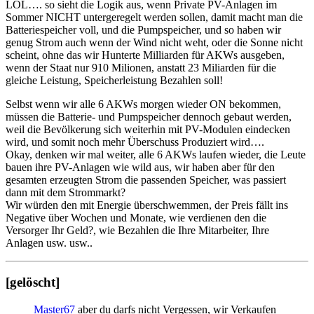
LOL…. so sieht die Logik aus, wenn Private PV-Anlagen im
Sommer NICHT untergeregelt werden sollen, damit macht man die
Batteriespeicher voll, und die Pumpspeicher, und so haben wir
genug Strom auch wenn der Wind nicht weht, oder die Sonne nicht
scheint, ohne das wir Hunterte Milliarden für AKWs ausgeben,
wenn der Staat nur 910 Milionen, anstatt 23 Miliarden für die
gleiche Leistung, Speicherleistung Bezahlen soll!
Selbst wenn wir alle 6 AKWs morgen wieder ON bekommen,
müssen die Batterie- und Pumpspeicher dennoch gebaut werden,
weil die Bevölkerung sich weiterhin mit PV-Modulen eindecken
wird, und somit noch mehr Überschuss Produziert wird….
Okay, denken wir mal weiter, alle 6 AKWs laufen wieder, die Leute
bauen ihre PV-Anlagen wie wild aus, wir haben aber für den
gesamten erzeugten Strom die passenden Speicher, was passiert
dann mit dem Strommarkt?
Wir würden den mit Energie überschwemmen, der Preis fällt ins
Negative über Wochen und Monate, wie verdienen den die
Versorger Ihr Geld?, wie Bezahlen die Ihre Mitarbeiter, Ihre
Anlagen usw. usw..
[gelöscht]
Master67
aber du darfs nicht Vergessen, wir Verkaufen