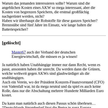
Warum das jemanden interessieren sollte? Warum sind die
angeblichen Kosten eines AKW so mega interessant, aber die
Kosten von begrenzen Speichern, die erstmal großflächig
nachgerüstet werden, nicht?
Haben wir überhaupt die Rohstoffe für diese ganzen Speicher?
Brennstäbe sind fünf Jahre im Einsatz, wie lange halten die
Batteriespeicher?
[gelöscht]
Master67
auch der Verband der deutschen
Energiewirtschaft, die müssen es ja wissen!
Ja natürlich haben Unabhängige immer nur dann Recht, wenn es
passt, ansonsten haben die unrecht. Da werden dann die Grünen,
welche weltweit gegen AKWs sind glaubwürdiger als die
unabhängigen.
Auch ein Verein, wo der Präsident Konzern-Finanzvorstand (CFO)
von Vattenfall war, ist da mega neutral und da spiel es auch keine
Rolle, dass nur die Abschaltung mehrere Hunderte Milliarden Euro
kostet.
Da kann man natürlich auch diesen Passus schön überlesen…
“Deutschlands Strombedarf lässt die Preise in ganz Europa