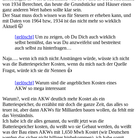
von 1934 Berechnet, das heute die Grundstücke und Häuser einen
ganz anderen Wert haben sollte klar sein.
Der Staat muss doch wissen was für Steuern er erheben kann, und
mit Daten von 1964 bzw, 1934 ist das nicht mehr so wirklich
Aktuell 🤭
[gelöscht]
Um zu zeigen, ob Du Dich auch wirklich
selbst bemühst, das was Du anzweifelst und bestreitest
auch selbst zu hinterfragen…
Naja…. wenn ich mich nicht Ansträngen würde, wüsste ich nicht
was die Batteriespeicher Kosten, wenn du mich nach der Quelle
Fragst, würde ich sie dir Nennen 👍️
[gelöscht]
Warum sind die angeblichen Kosten eines
AKW so mega interessant
Warum?, weil ein AKW deutlich mehr Kostet als ein
Batteriespeicher, du erzählst mir doch die ganze Zeit, das alles so
teuer ist, aber dann AKWs für Milliarden bauen wollen, da fehlt mir
das Verständnis.
Ich habe ich dir alles genannt, du weißt jetzt was die
Batteriespeicher kosten, du weißt wo sie Gebaut werden, du weißt
was der Bau eines AKWs mit 1,650 Mwh Kostet (wir Deutschen
werden das sicher nicht billiger hinbekommen), ich habe somit