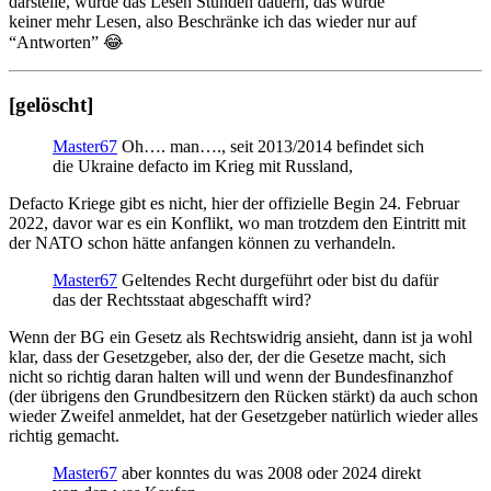
darstelle, würde das Lesen Stunden dauern, das würde
keiner mehr Lesen, also Beschränke ich das wieder nur auf
“Antworten” 😂
[gelöscht]
Master67
Oh…. man…., seit 2013/2014 befindet sich
die Ukraine defacto im Krieg mit Russland,
Defacto Kriege gibt es nicht, hier der offizielle Begin 24. Februar
2022, davor war es ein Konflikt, wo man trotzdem den Eintritt mit
der NATO schon hätte anfangen können zu verhandeln.
Master67
Geltendes Recht durgeführt oder bist du dafür
das der Rechtsstaat abgeschafft wird?
Wenn der BG ein Gesetz als Rechtswidrig ansieht, dann ist ja wohl
klar, dass der Gesetzgeber, also der, der die Gesetze macht, sich
nicht so richtig daran halten will und wenn der Bundesfinanzhof
(der übrigens den Grundbesitzern den Rücken stärkt) da auch schon
wieder Zweifel anmeldet, hat der Gesetzgeber natürlich wieder alles
richtig gemacht.
Master67
aber konntes du was 2008 oder 2024 direkt