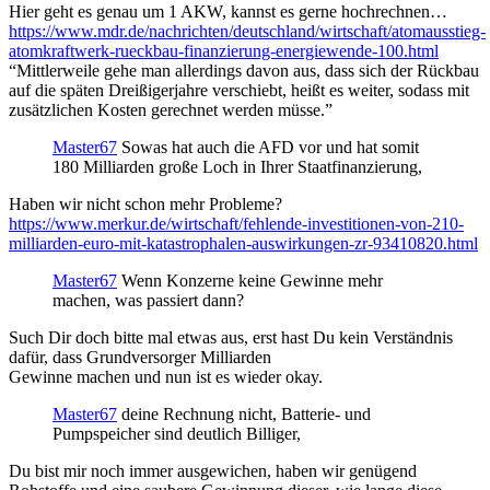
Hier geht es genau um 1 AKW, kannst es gerne hochrechnen…
https://www.mdr.de/nachrichten/deutschland/wirtschaft/atomausstieg-
atomkraftwerk-rueckbau-finanzierung-energiewende-100.html
“Mittlerweile gehe man allerdings davon aus, dass sich der Rückbau
auf die späten Dreißigerjahre verschiebt, heißt es weiter, sodass mit
zusätzlichen Kosten gerechnet werden müsse.”
Master67
Sowas hat auch die AFD vor und hat somit
180 Milliarden große Loch in Ihrer Staatfinanzierung,
Haben wir nicht schon mehr Probleme?
https://www.merkur.de/wirtschaft/fehlende-investitionen-von-210-
milliarden-euro-mit-katastrophalen-auswirkungen-zr-93410820.html
Master67
Wenn Konzerne keine Gewinne mehr
machen, was passiert dann?
Such Dir doch bitte mal etwas aus, erst hast Du kein Verständnis
dafür, dass Grundversorger Milliarden
Gewinne machen und nun ist es wieder okay.
Master67
deine Rechnung nicht, Batterie- und
Pumpspeicher sind deutlich Billiger,
Du bist mir noch immer ausgewichen, haben wir genügend