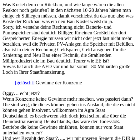
Was Kostet denn ein Rückbau, und wie lange wären die alten
Reaktor noch gelaufen? in den nächsten 10-20 Jahren hätten man
einige eh Stilllegen müssen, damit verschiebst du das nur, also was
Koste der Rückbau was ein neu Bau Kostet weißt du ja.
Sorry, ich verstehe deine Rechnung nicht, Batterie- und
Pumpspeicher sind deutlich Billiger, für einen Großteil der dort
Gespeicherten Energie müssen wir nicht oder jetzt fast nicht mehr
bezahlen, weil die Privaten PV-Anlagen die Speicher mit Befüllen,
also ist in deiner Rechnung Geldsparen, Geld ausgeben für die
Sanierung und Neu Bau einer Technik, die Strahlenden
Müllproduziert die im Bau deutlich Teurer wie EE ist?
Sowas hat auch die AFD vor und hat somit 180 Milliarden große
Loch in Ihrer Staatfinanzierung,
[gelöscht]
Gewinne der Konzerne
Oggy… echt jetzt?
Wenn Konzerne keine Gewinne mehr machen, was passiert dann?
Die sind weg, die die es können gehen ins Ausland, die die es nicht
können gehen Insolvent, willkommen im Agra Staat
Deutschland, es beschweren sich doch jetzt schon alle über die
Deindustrialisierung Deutschlands, das wäre der Todesstoß.
Betriebe die keine Gewinne einfahren, können nur vom Staat
unterhalten werden?
Und wer Bezahlt den Staat?…., wir mit unseren Steuern die DIR ja