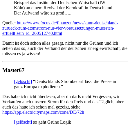
Beispiel das Institut der Deutschen Wirtschaft (IW
Köln) an einem Revival der Kernkraft in Deutschland.
Der Aufwand wäre zu groß…..
Quelle:
https://www.focus.de/finanzen/news/kann-deutschland-
zurueck-zum-atomstrom-nur-vier-voraussetzungen-muessten-
erfuellt-sein_id_260512740.html
Damit ist doch schon alles gesagt, nicht nur die Grünen und ich
sehen das so, auch der Verband der deutschen Energiewirtschaft, die
müssen es ja wissen!
Master67
[gelöscht]
“Deutschlands Strombedarf lässt die Preise in
ganz Europa explodieren.”
Das habe ich nicht überlesen, aber du darfs nicht Vergessen, wir
Verkaufen auch unseren Strom für den Preis und das Täglich, aber
auch das hatte ich schon mal gezeigt, siehe
https://app.electricitymaps.com/zone/DE/72h
[gelöscht]
so geht Grüne Logik