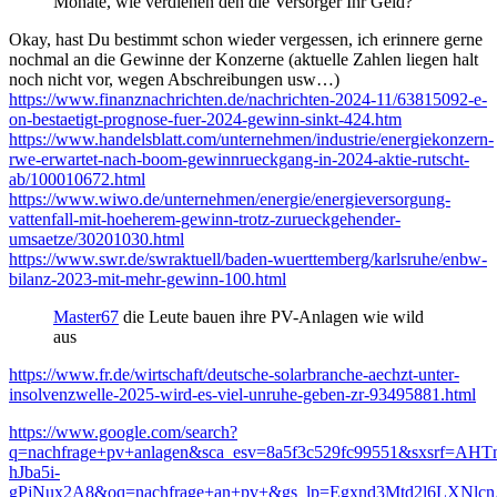
Monate, wie verdienen den die Versorger Ihr Geld?
Okay, hast Du bestimmt schon wieder vergessen, ich erinnere gerne
nochmal an die Gewinne der Konzerne (aktuelle Zahlen liegen halt
noch nicht vor, wegen Abschreibungen usw…)
https://www.finanznachrichten.de/nachrichten-2024-11/63815092-e-
on-bestaetigt-prognose-fuer-2024-gewinn-sinkt-424.htm
https://www.handelsblatt.com/unternehmen/industrie/energiekonzern-
rwe-erwartet-nach-boom-gewinnrueckgang-in-2024-aktie-rutscht-
ab/100010672.html
https://www.wiwo.de/unternehmen/energie/energieversorgung-
vattenfall-mit-hoeherem-gewinn-trotz-zurueckgehender-
umsaetze/30201030.html
https://www.swr.de/swraktuell/baden-wuerttemberg/karlsruhe/enbw-
bilanz-2023-mit-mehr-gewinn-100.html
Master67
die Leute bauen ihre PV-Anlagen wie wild
aus
https://www.fr.de/wirtschaft/deutsche-solarbranche-aechzt-unter-
insolvenzwelle-2025-wird-es-viel-unruhe-geben-zr-93495881.html
https://www.google.com/search?
q=nachfrage+pv+anlagen&sca_esv=8a5f3c529fc99551&sxsrf
hJba5i-
gPjNux2A8&oq=nachfrage+an+pv+&gs_lp=Egxnd3Mtd