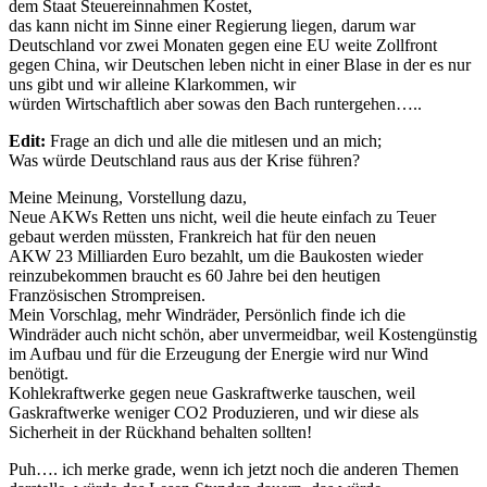
dem Staat Steuereinnahmen Kostet,
das kann nicht im Sinne einer Regierung liegen, darum war
Deutschland vor zwei Monaten gegen eine EU weite Zollfront
gegen China, wir Deutschen leben nicht in einer Blase in der es nur
uns gibt und wir alleine Klarkommen, wir
würden Wirtschaftlich aber sowas den Bach runtergehen…..
Edit:
Frage an dich und alle die mitlesen und an mich;
Was würde Deutschland raus aus der Krise führen?
Meine Meinung, Vorstellung dazu,
Neue AKWs Retten uns nicht, weil die heute einfach zu Teuer
gebaut werden müssten, Frankreich hat für den neuen
AKW 23 Milliarden Euro bezahlt, um die Baukosten wieder
reinzubekommen braucht es 60 Jahre bei den heutigen
Französischen Strompreisen.
Mein Vorschlag, mehr Windräder, Persönlich finde ich die
Windräder auch nicht schön, aber unvermeidbar, weil Kostengünstig
im Aufbau und für die Erzeugung der Energie wird nur Wind
benötigt.
Kohlekraftwerke gegen neue Gaskraftwerke tauschen, weil
Gaskraftwerke weniger CO2 Produzieren, und wir diese als
Sicherheit in der Rückhand behalten sollten!
Puh…. ich merke grade, wenn ich jetzt noch die anderen Themen