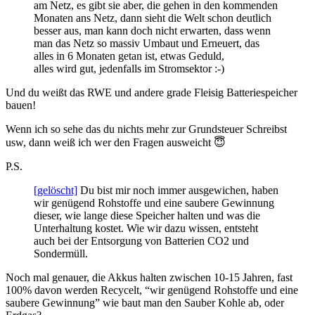
am Netz, es gibt sie aber, die gehen in den kommenden
Monaten ans Netz, dann sieht die Welt schon deutlich
besser aus, man kann doch nicht erwarten, dass wenn
man das Netz so massiv Umbaut und Erneuert, das
alles in 6 Monaten getan ist, etwas Geduld,
alles wird gut, jedenfalls im Stromsektor :-)
Und du weißt das RWE und andere grade Fleisig Batteriespeicher
bauen!
Wenn ich so sehe das du nichts mehr zur Grundsteuer Schreibst
usw, dann weiß ich wer den Fragen ausweicht 😇
P.S.
[gelöscht]
Du bist mir noch immer ausgewichen, haben
wir genügend Rohstoffe und eine saubere Gewinnung
dieser, wie lange diese Speicher halten und was die
Unterhaltung kostet. Wie wir dazu wissen, entsteht
auch bei der Entsorgung von Batterien CO2 und
Sondermüll.
Noch mal genauer, die Akkus halten zwischen 10-15 Jahren, fast
100% davon werden Recycelt, “wir genügend Rohstoffe und eine
saubere Gewinnung” wie baut man den Sauber Kohle ab, oder