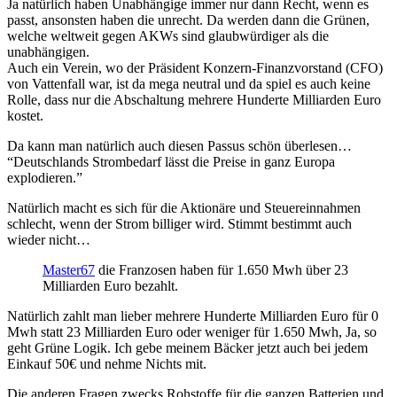
Ja natürlich haben Unabhängige immer nur dann Recht, wenn es
passt, ansonsten haben die unrecht. Da werden dann die Grünen,
welche weltweit gegen AKWs sind glaubwürdiger als die
unabhängigen.
Auch ein Verein, wo der Präsident Konzern-Finanzvorstand (CFO)
von Vattenfall war, ist da mega neutral und da spiel es auch keine
Rolle, dass nur die Abschaltung mehrere Hunderte Milliarden Euro
kostet.
Da kann man natürlich auch diesen Passus schön überlesen…
“Deutschlands Strombedarf lässt die Preise in ganz Europa
explodieren.”
Natürlich macht es sich für die Aktionäre und Steuereinnahmen
schlecht, wenn der Strom billiger wird. Stimmt bestimmt auch
wieder nicht…
Master67
die Franzosen haben für 1.650 Mwh über 23
Milliarden Euro bezahlt.
Natürlich zahlt man lieber mehrere Hunderte Milliarden Euro für 0
Mwh statt 23 Milliarden Euro oder weniger für 1.650 Mwh, Ja, so
geht Grüne Logik. Ich gebe meinem Bäcker jetzt auch bei jedem
Einkauf 50€ und nehme Nichts mit.
Die anderen Fragen zwecks Rohstoffe für die ganzen Batterien und