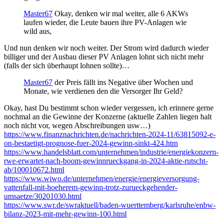
Master67
Okay, denken wir mal weiter, alle 6 AKWs
laufen wieder, die Leute bauen ihre PV-Anlagen wie
wild aus,
Und nun denken wir noch weiter. Der Strom wird dadurch wieder
billiger und der Ausbau dieser PV Anlagen lohnt sich nicht mehr
(falls der sich überhaupt lohnen sollte)…
Master67
der Preis fällt ins Negative über Wochen und
Monate, wie verdienen den die Versorger Ihr Geld?
Okay, hast Du bestimmt schon wieder vergessen, ich erinnere gerne
nochmal an die Gewinne der Konzerne (aktuelle Zahlen liegen halt
noch nicht vor, wegen Abschreibungen usw…)
https://www.finanznachrichten.de/nachrichten-2024-11/63815092-e-
on-bestaetigt-prognose-fuer-2024-gewinn-sinkt-424.htm
https://www.handelsblatt.com/unternehmen/industrie/energiekonzern-
rwe-erwartet-nach-boom-gewinnrueckgang-in-2024-aktie-rutscht-
ab/100010672.html
https://www.wiwo.de/unternehmen/energie/energieversorgung-
vattenfall-mit-hoeherem-gewinn-trotz-zurueckgehender-
umsaetze/30201030.html
https://www.swr.de/swraktuell/baden-wuerttemberg/karlsruhe/enbw-
bilanz-2023-mit-mehr-gewinn-100.html