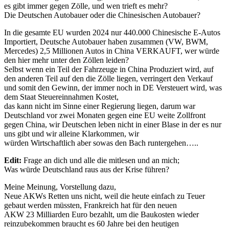
es gibt immer gegen Zölle, und wen trieft es mehr?
Die Deutschen Autobauer oder die Chinesischen Autobauer?
In die gesamte EU wurden 2024 nur 440.000 Chinesische E-Autos
Importiert, Deutsche Autobauer haben zusammen (VW, BWM,
Mercedes) 2,5 Millionen Autos in China VERKAUFT, wer würde
den hier mehr unter den Zöllen leiden?
Selbst wenn ein Teil der Fahrzeuge in China Produziert wird, auf
den anderen Teil auf den die Zölle liegen, verringert den Verkauf
und somit den Gewinn, der immer noch in DE Versteuert wird, was
dem Staat Steuereinnahmen Kostet,
das kann nicht im Sinne einer Regierung liegen, darum war
Deutschland vor zwei Monaten gegen eine EU weite Zollfront
gegen China, wir Deutschen leben nicht in einer Blase in der es nur
uns gibt und wir alleine Klarkommen, wir
würden Wirtschaftlich aber sowas den Bach runtergehen…..
Edit:
Frage an dich und alle die mitlesen und an mich;
Was würde Deutschland raus aus der Krise führen?
Meine Meinung, Vorstellung dazu,
Neue AKWs Retten uns nicht, weil die heute einfach zu Teuer
gebaut werden müssten, Frankreich hat für den neuen
AKW 23 Milliarden Euro bezahlt, um die Baukosten wieder
reinzubekommen braucht es 60 Jahre bei den heutigen