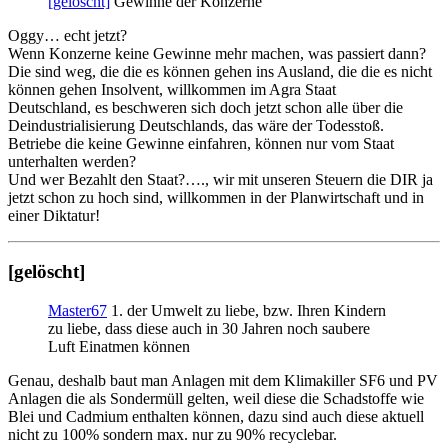
[gelöscht]
Gewinne der Konzerne
Oggy… echt jetzt?
Wenn Konzerne keine Gewinne mehr machen, was passiert dann?
Die sind weg, die die es können gehen ins Ausland, die die es nicht
können gehen Insolvent, willkommen im Agra Staat
Deutschland, es beschweren sich doch jetzt schon alle über die
Deindustrialisierung Deutschlands, das wäre der Todesstoß.
Betriebe die keine Gewinne einfahren, können nur vom Staat
unterhalten werden?
Und wer Bezahlt den Staat?…., wir mit unseren Steuern die DIR ja
jetzt schon zu hoch sind, willkommen in der Planwirtschaft und in
einer Diktatur!
[gelöscht]
Master67
1. der Umwelt zu liebe, bzw. Ihren Kindern
zu liebe, dass diese auch in 30 Jahren noch saubere
Luft Einatmen können
Genau, deshalb baut man Anlagen mit dem Klimakiller SF6 und PV
Anlagen die als Sondermüll gelten, weil diese die Schadstoffe wie
Blei und Cadmium enthalten können, dazu sind auch diese aktuell
nicht zu 100% sondern max. nur zu 90% recyclebar.