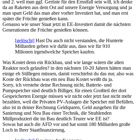
und 2. weil man ggf. Gerüste für den Ernstfall sein will, ich denke
da an Raketen aus dem Ost auf unsere Energie Versorgung und ja
man spart Geld das man aber vorher Investiert hat, und man erst
später die Früchte genießen kann.
Genauso wie unser Staat jetzt in EE-Investiert damit die nächsten
Generationen die Früchte genießen können.
[gelöscht]
Hast Du auch nicht verstanden, die Hunterte
Milliarden geben wir dafür aus, dass wir für 910
Milionen irgendwelche Speicher kaufen.
Was Kostet denn ein Rückbau, und wie lange wären die alten
Reaktor noch gelaufen? in den nächsten 10-20 Jahren hätten man
einige eh Stilllegen müssen, damit verschiebst du das nur, also was
Koste der Rückbau was ein neu Bau Kostet weißt du ja.
Sorry, ich verstehe deine Rechnung nicht, Batterie- und
Pumpspeicher sind deutlich Billiger, für einen Großteil der dort
Gespeicherten Energie müssen wir nicht oder jetzt fast nicht mehr
bezahlen, weil die Privaten PV-Anlagen die Speicher mit Befüllen,
also ist in deiner Rechnung Geldsparen, Geld ausgeben für die
Sanierung und Neu Bau einer Technik, die Strahlenden
Müllproduziert die im Bau deutlich Teurer wie EE ist?
Sowas hat auch die AFD vor und hat somit 180 Milliarden große
Loch in Ihrer Staatfinanzierung,