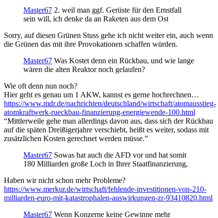
Master67
2. weil man ggf. Gerüste für den Ernstfall
sein will, ich denke da an Raketen aus dem Ost
Sorry, auf diesen Grünen Stuss gehe ich nicht weiter ein, auch wenn
die Grünen das mit ihre Provokationen schaffen würden.
Master67
Was Kostet denn ein Rückbau, und wie lange
wären die alten Reaktor noch gelaufen?
Wie oft denn nun noch?
Hier geht es genau um 1 AKW, kannst es gerne hochrechnen…
https://www.mdr.de/nachrichten/deutschland/wirtschaft/atomausstieg-
atomkraftwerk-rueckbau-finanzierung-energiewende-100.html
“Mittlerweile gehe man allerdings davon aus, dass sich der Rückbau
auf die späten Dreißigerjahre verschiebt, heißt es weiter, sodass mit
zusätzlichen Kosten gerechnet werden müsse.”
Master67
Sowas hat auch die AFD vor und hat somit
180 Milliarden große Loch in Ihrer Staatfinanzierung,
Haben wir nicht schon mehr Probleme?
https://www.merkur.de/wirtschaft/fehlende-investitionen-von-210-
milliarden-euro-mit-katastrophalen-auswirkungen-zr-93410820.html
Master67
Wenn Konzerne keine Gewinne mehr