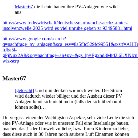
Master67
die Leute bauen ihre PV-Anlagen wie wild
aus
https://www.fr.de/wirtschaft/deutsche-solarbranche-aechzt-unter-
insolvenzwelle-2025-wird-es-viel-unruhe-geben-zr-93495881.html
https://www.google.com/search?
q=nachfrage+pv+anlagen&sca_esv=8a5f3c529fc99551&sxsrf
hJba5i-
gPjNux2A8&oq=nachfrage+an+pv+&gs_lp=Egxnd3Mtd
wiz-serp
Master67
[gelöscht]
Und nun denken wir noch weiter. Der Strom
wird dadurch wieder billiger und der Ausbau dieser PV
Anlagen lohnt sich nicht mehr (falls der sich überhaupt
lohnen sollte)…
Du vergisst einen der Wichtigsten Aspekte, sehr viele Leute die sich
eine PV-Anlage oder wie in unserem Fall eine Inselanlage bauen,
machen das 1. der Umwelt zu liebe, bzw. Ihren Kindern zu liebe,
dass diese auch in 30 Jahren noch saubere Luft Einatmen können