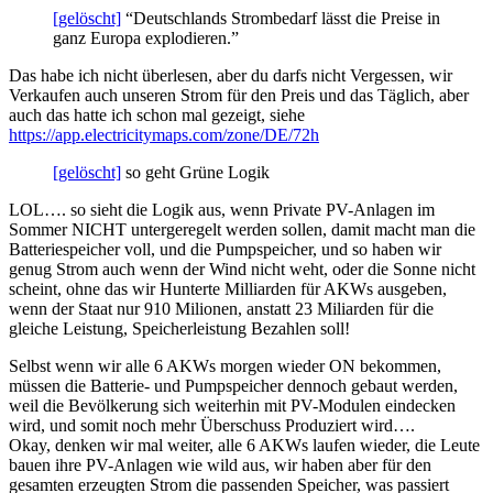
[gelöscht]
“Deutschlands Strombedarf lässt die Preise in
ganz Europa explodieren.”
Das habe ich nicht überlesen, aber du darfs nicht Vergessen, wir
Verkaufen auch unseren Strom für den Preis und das Täglich, aber
auch das hatte ich schon mal gezeigt, siehe
https://app.electricitymaps.com/zone/DE/72h
[gelöscht]
so geht Grüne Logik
LOL…. so sieht die Logik aus, wenn Private PV-Anlagen im
Sommer NICHT untergeregelt werden sollen, damit macht man die
Batteriespeicher voll, und die Pumpspeicher, und so haben wir
genug Strom auch wenn der Wind nicht weht, oder die Sonne nicht
scheint, ohne das wir Hunterte Milliarden für AKWs ausgeben,
wenn der Staat nur 910 Milionen, anstatt 23 Miliarden für die
gleiche Leistung, Speicherleistung Bezahlen soll!
Selbst wenn wir alle 6 AKWs morgen wieder ON bekommen,
müssen die Batterie- und Pumpspeicher dennoch gebaut werden,
weil die Bevölkerung sich weiterhin mit PV-Modulen eindecken
wird, und somit noch mehr Überschuss Produziert wird….
Okay, denken wir mal weiter, alle 6 AKWs laufen wieder, die Leute
bauen ihre PV-Anlagen wie wild aus, wir haben aber für den
gesamten erzeugten Strom die passenden Speicher, was passiert