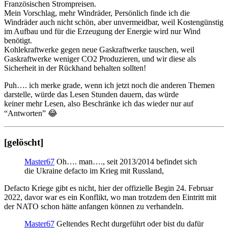
Französischen Strompreisen.
Mein Vorschlag, mehr Windräder, Persönlich finde ich die
Windräder auch nicht schön, aber unvermeidbar, weil Kostengünstig
im Aufbau und für die Erzeugung der Energie wird nur Wind
benötigt.
Kohlekraftwerke gegen neue Gaskraftwerke tauschen, weil
Gaskraftwerke weniger CO2 Produzieren, und wir diese als
Sicherheit in der Rückhand behalten sollten!
Puh…. ich merke grade, wenn ich jetzt noch die anderen Themen
darstelle, würde das Lesen Stunden dauern, das würde
keiner mehr Lesen, also Beschränke ich das wieder nur auf
“Antworten” 😂
[gelöscht]
Master67
Oh…. man…., seit 2013/2014 befindet sich
die Ukraine defacto im Krieg mit Russland,
Defacto Kriege gibt es nicht, hier der offizielle Begin 24. Februar
2022, davor war es ein Konflikt, wo man trotzdem den Eintritt mit
der NATO schon hätte anfangen können zu verhandeln.
Master67
Geltendes Recht durgeführt oder bist du dafür