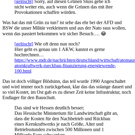
[gelöscht]
Sorry, auf diesen Grünen Stuss gehe ich
nicht weiter ein, auch wenn die Grünen das mit ihre
Provokationen schaffen würden.
Was hat das mit Grün zu tun? ist sehe das ehr bei der AFD und
BSW die unser Militär verkleinern und aus der Nato raus wollen,
wenn das passiert bekommen wir sicher Besuch…. 😂
[gelöscht]
Wie oft denn nun noch?
Hier geht es genau um 1 AKW, kannst es gerne
hochrechnen…
https://www.mdr.de/nachrichten/deutschland/wirtschaft/atomaus
atomkraftwerk-rueckbau-finanzierung-energiewende-
100.html
Das ist doch völliger Blödsinn, das teil wurde 1990 Angeschaltet
und wird immer noch zurückgebaut, klar das das solange dauert und
so viel Kostet, im Ost gab es zu dieser Zeit keine Infrastruktur, noch
Endlager für den Bauschutt.
Das sind wir Hessen deutlich besser;
Das Hessische Ministerium für Landwirtschaft gibt an,
dass die Kosten für den Nachbetrieb und Rückbau
eines Kernkraftwerks je nach Größe, Alter und
Betriebsstunden zwischen 500 Millionen und 1
Milliarde Euro schwanken