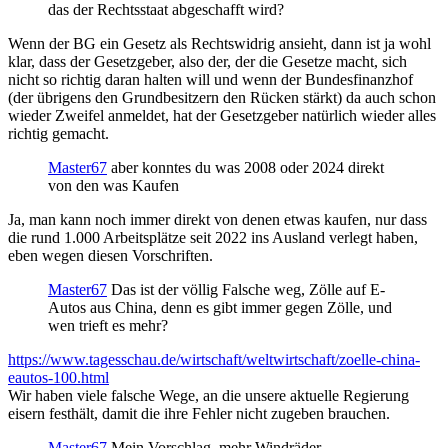
das der Rechtsstaat abgeschafft wird?
Wenn der BG ein Gesetz als Rechtswidrig ansieht, dann ist ja wohl
klar, dass der Gesetzgeber, also der, der die Gesetze macht, sich
nicht so richtig daran halten will und wenn der Bundesfinanzhof
(der übrigens den Grundbesitzern den Rücken stärkt) da auch schon
wieder Zweifel anmeldet, hat der Gesetzgeber natürlich wieder alles
richtig gemacht.
Master67
aber konntes du was 2008 oder 2024 direkt
von den was Kaufen
Ja, man kann noch immer direkt von denen etwas kaufen, nur dass
die rund 1.000 Arbeitsplätze seit 2022 ins Ausland verlegt haben,
eben wegen diesen Vorschriften.
Master67
Das ist der völlig Falsche weg, Zölle auf E-
Autos aus China, denn es gibt immer gegen Zölle, und
wen trieft es mehr?
https://www.tagesschau.de/wirtschaft/weltwirtschaft/zoelle-china-
eautos-100.html
Wir haben viele falsche Wege, an die unsere aktuelle Regierung
eisern festhält, damit die ihre Fehler nicht zugeben brauchen.
Master67
Mein Vorschlag, mehr Windräder,