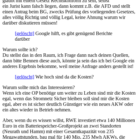
glaubt mit einem Gesetz Rechtskonform zu sein, selbst
ein Jurist kann falsch liegen, dann kommt z.B. die AFD und stellt
einen Antrag beim BG, zwecks Prüfung des vorliegenden Gesetzes,
alles völlig Richtig und völlig Legal, keine Ahnung warum wir
darüber diskutieren müssen!
[gelöscht]
Google hilft, es gibt genügend Berichte
darüber
Warum sollte ich?
Du stellst das in den Raum, ich Frage dann nach deinen Quellen,
dann bitte Bennen diese auch, könnte ja sein das ich bei Google ein
anderes Ergebnis bekomme, weil meine Anfrage anders gestellt ist!
[gelöscht]
Wie hoch sind da die Kosten?
Warum sollte mich das Interessieren?
Wenn ich eine OP benötige um weiter zu Leben sind mir die Kosten
egal, wenn das Stromnetz Sicher bleiben soll sind mir die Kosten
egal, aber es ist sicher deutlich Günstiger wie ein neues AKW oder
ein altes wieder in Betrieb nehmen.
Aber, wenn du es wissen willst, RWE investiert etwa 140 Millionen
Euro in ein Batteriespeicher-Großprojekt an zwei Standorten
(Neurath und Hamm) mit einer Gesamtkapazität von 235
Megawattstunden, bau mal für 140 Mio, 235 Mwh AKWs, die