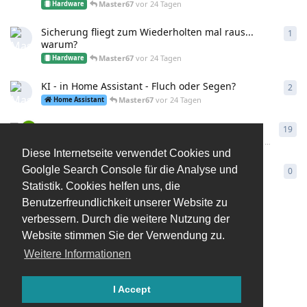
Master67
vor 24 Tagen
Hardware
Sicherung fliegt zum Wiederholten mal raus...
1
1
An
warum?
Master67
vor 24 Tagen
Hardware
KI - in Home Assistant - Fluch oder Segen?
2
2
An
Master67
vor 24 Tagen
Home Assistant
Umbrel Server - Leider kaum bekannt..
19
19
A
Master67
vor einem Monat
Gelöst
Betriebssysteme
Linux
Diese Internetseite verwendet Cookies und
Indevolt BK 1600 Ultra als Cluster - Zweimal BK
Goolgle Search Console für die Analyse und
0
0
An
1600 Ultra
Statistik. Cookies helfen uns, die
Master67
vor einem Monat
Hardware
Photovoltaik
Benutzerfreundlichkeit unserer Website zu
verbessern. Durch die weitere Nutzung der
Mehr laden
Website stimmen Sie der Verwendung zu.
Weitere Informationen
I Accept