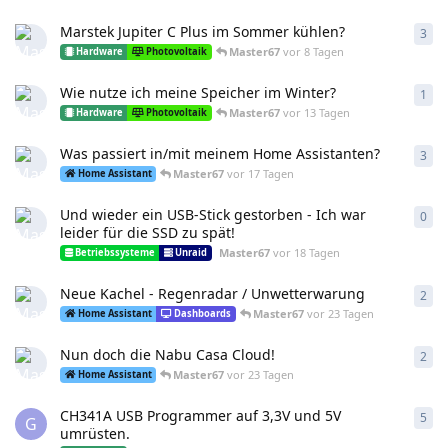
Marstek Jupiter C Plus im Sommer kühlen?
3
3
An
Master67
vor 8 Tagen
Hardware
Photovoltaik
Wie nutze ich meine Speicher im Winter?
1
1
An
Master67
vor 13 Tagen
Hardware
Photovoltaik
Was passiert in/mit meinem Home Assistanten?
3
3
An
Master67
vor 17 Tagen
Home Assistant
Und wieder ein USB-Stick gestorben - Ich war
0
0
An
leider für die SSD zu spät!
Master67
vor 18 Tagen
Betriebssysteme
Unraid
Neue Kachel - Regenradar / Unwetterwarung
2
2
An
Master67
vor 23 Tagen
Home Assistant
Dashboards
Nun doch die Nabu Casa Cloud!
2
2
An
Master67
vor 23 Tagen
Home Assistant
CH341A USB Programmer auf 3,3V und 5V
5
5
An
G
umrüsten.