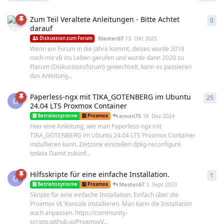
Zum Teil Veraltete Anleitungen - Bitte Achtet
0
0
An
darauf
Master67
13. Okt 2025
Diskussion zum Forum
Wenn ein Forum in die Jahre kommt, dieses wurde 2018
noch mit vB ins Leben gerufen und wurde dann 2020 zu
Flarum (Diskussionsforum) gewechselt, kann es passieren
das Anleitung...
Paperless-ngx mit TIKA_GOTENBERG im Ubuntu
25
25
A
G
24.04 LTS Proxmox Container
amon75
18. Dez 2024
Betriebssysteme
Proxmox
Hier eine Anleitung, wie man Paperless-ngx mit
TIKA_GOTENBERG im Ubuntu 24.04 LTS Proxmox Container
installieren kann. Zeitzone einstellen dpkg-reconfigure
tzdata Damit zukünf...
Hilfsskripte für eine einfache Installation.
1
1
An
G
Master67
3. Sept 2023
Betriebssysteme
Proxmox
Skripte für eine einfache Installation. Einfach über die
Proxmox VE Konsole installieren. Man kann die Installation
auch anpassen. https://community-
scripts.github.io/ProxmoxV...