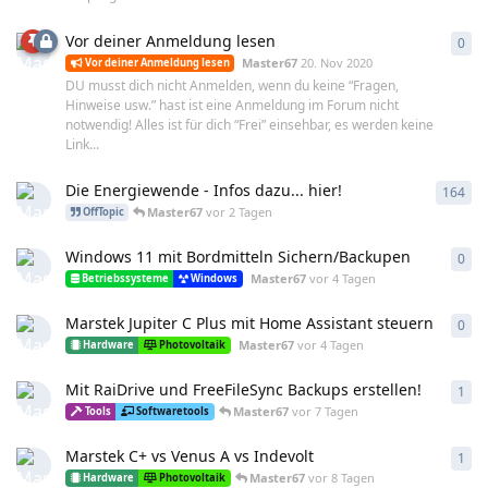
Vor deiner Anmeldung lesen
0
0
An
Master67
20. Nov 2020
Vor deiner Anmeldung lesen
DU musst dich nicht Anmelden, wenn du keine “Fragen,
Hinweise usw.” hast ist eine Anmeldung im Forum nicht
notwendig! Alles ist für dich “Frei” einsehbar, es werden keine
Link...
Die Energiewende - Infos dazu... hier!
164
164
Master67
vor 2 Tagen
OffTopic
Windows 11 mit Bordmitteln Sichern/Backupen
0
0
An
Master67
vor 4 Tagen
Betriebssysteme
Windows
Marstek Jupiter C Plus mit Home Assistant steuern
0
0
An
Master67
vor 4 Tagen
Hardware
Photovoltaik
Mit RaiDrive und FreeFileSync Backups erstellen!
1
1
An
Master67
vor 7 Tagen
Tools
Softwaretools
Marstek C+ vs Venus A vs Indevolt
1
1
An
Master67
vor 8 Tagen
Hardware
Photovoltaik