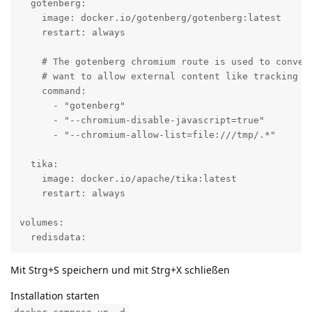
  gotenberg:

    image: docker.io/gotenberg/gotenberg:latest

    restart: always

    # The gotenberg chromium route is used to convert
    # want to allow external content like tracking pi
    command:

      - "gotenberg"

      - "--chromium-disable-javascript=true"

      - "--chromium-allow-list=file:///tmp/.*"

  tika:

    image: docker.io/apache/tika:latest

    restart: always

volumes:

  redisdata:
Mit Strg+S speichern und mit Strg+X schließen
Installation starten