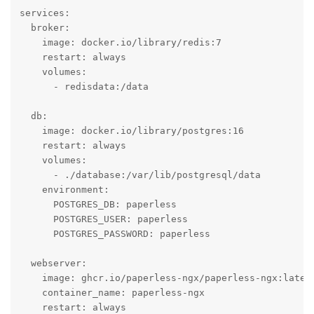
services:

  broker:

    image: docker.io/library/redis:7

    restart: always

    volumes:

      - redisdata:/data

  db:

    image: docker.io/library/postgres:16

    restart: always

    volumes:

      - ./database:/var/lib/postgresql/data

    environment:

      POSTGRES_DB: paperless

      POSTGRES_USER: paperless

      POSTGRES_PASSWORD: paperless

  webserver:

    image: ghcr.io/paperless-ngx/paperless-ngx:latest
    container_name: paperless-ngx

    restart: always
