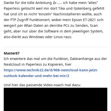
Danke für die tolle Anleitung 👍️ ….. ich habe mein “altes”
Paperless gelöscht weil mir dort Tika und Gotenberg gefehlt
hat und ich es nicht “einzeln” Nachinstallieren wollte, auch
der FTP Zugriff Funktioniert, wobei mein Epson ET-2821 sich
weigert per Wlan Daten an den/die PCs zu Senden, Scan
geht, aber nur über die Software in dem jeweiligen System,
also dierkt aus Windows oder Linux raus.
Master67
Ich erweitere das mal um die Funktion, Dateianhänge aus der
Nextcloud in Paperless zu Kopieren, hier
https://www.technik22.de/d/908-nextcloud-kann-jetzt-
outlook-kalender-und-mehr-bei-mir/2
Und hier das passende Video noach mal dazu: