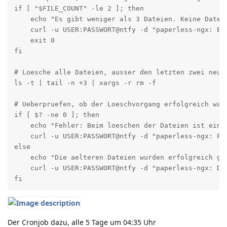
if [ "$FILE_COUNT" -le 2 ]; then

    echo "Es gibt weniger als 3 Dateien. Keine Dateie
    curl -u USER:PASSWORT@ntfy -d "paperless-ngx: Es
    exit 0

fi

# Loesche alle Dateien, ausser den letzten zwei neues
ls -t | tail -n +3 | xargs -r rm -f

# Ueberpruefen, ob der Loeschvorgang erfolgreich war

if [ $? -ne 0 ]; then

    echo "Fehler: Beim loeschen der Dateien ist ein P
    curl -u USER:PASSWORT@ntfy -d "paperless-ngx: Fe
else

    echo "Die aelteren Dateien wurden erfolgreich gel
    curl -u USER:PASSWORT@ntfy -d "paperless-ngx: Di
fi
Der Cronjob dazu, alle 5 Tage um 04:35 Uhr