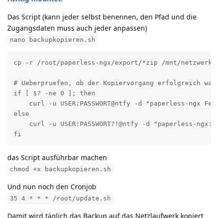
Das Script (kann jeder selbst benennen, den Pfad und die
Zugangsdaten muss auch jeder anpassen)
nano backupkopieren.sh
cp -r /root/paperless-ngx/export/*zip /mnt/netzwerkfr
# Ueberpruefen, ob der Kopiervorgang erfolgreich war

if [ $? -ne 0 ]; then

    curl -u USER:PASSWORT@ntfy -d "paperless-ngx Feh
else

    curl -u USER:PASSWORT?!@ntfy -d "paperless-ngx: D
fi
das Script ausführbar machen
chmod +x backupkopieren.sh
Und nun noch den Cronjob
35 4 * * * /root/update.sh
Damit wird täglich das Backup auf das Netzlaufwerk kopiert