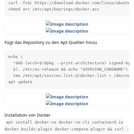
curl -fsSL https://download.docker.com/linux/ubuntu/g
chmod a+r /etc/apt/keyrings/docker.asc
Fügt das Repository zu den Apt-Quellen hinzu
echo \

  "deb [arch=$(dpkg --print-architecture) signed-by=
  $(. /etc/os-release && echo "$VERSION_CODENAME") st
  tee /etc/apt/sources.list.d/docker.list > /dev/null
apt update
Installation von Docker
apt install docker-ce docker-ce-cli containerd.io
docker-buildx-plugin docker-compose-plugin && curl -