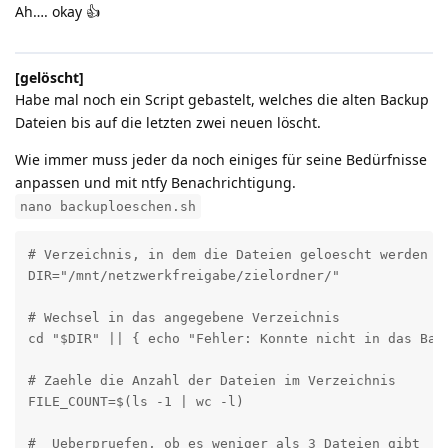
Ah…. okay 👍️
[gelöscht]
Habe mal noch ein Script gebastelt, welches die alten Backup
Dateien bis auf die letzten zwei neuen löscht.
Wie immer muss jeder da noch einiges für seine Bedürfnisse
anpassen und mit ntfy Benachrichtigung.
nano backuploeschen.sh
# Verzeichnis, in dem die Dateien geloescht werden so
DIR="/mnt/netzwerkfreigabe/zielordner/"

# Wechsel in das angegebene Verzeichnis

cd "$DIR" || { echo "Fehler: Konnte nicht in das Bac
# Zaehle die Anzahl der Dateien im Verzeichnis

FILE_COUNT=$(ls -1 | wc -l)

#  Ueberpruefen, ob es weniger als 3 Dateien gibt
