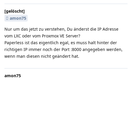
[gelöscht]
amon75
Nur um das jetzt zu verstehen, Du änderst die IP Adresse
vom LXC oder vom Proxmox VE Server?
Paperless ist das eigentlich egal, es muss halt hinter der
richtigen IP immer noch der Port :8000 angegeben werden,
wenn man diesen nicht geändert hat.
amon75
der port ist angegeben mit :8000
[gelöscht]
amon75
Vom LXC CT habe ich die feste IP geändert, ich kann diese
auch an pingen und antwortet auch.
Wenn ich diese wieder zurück auf die vorherige IP ändere, ist