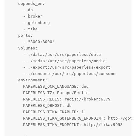
    depends_on:

      - db

      - broker

      - gotenberg

      - tika

    ports:

      - "8000:8000"

    volumes:

      - ./data:/usr/src/paperless/data

      - ./media:/usr/src/paperless/media

      - ./export:/usr/src/paperless/export

      - ./consume:/usr/src/paperless/consume

    environment:

      PAPERLESS_OCR_LANGUAGE: deu

      PAPERLESS_TZ: Europe/Berlin

      PAPERLESS_REDIS: redis://broker:6379

      PAPERLESS_DBHOST: db

      PAPERLESS_TIKA_ENABLED: 1

      PAPERLESS_TIKA_GOTENBERG_ENDPOINT: http://goten
      PAPERLESS_TIKA_ENDPOINT: http://tika:9998
