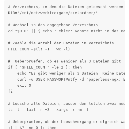
# Verzeichnis, in dem die Dateien geloescht werden so
DIR="/mnt/netzwerkfreigabe/zielordner/"

# Wechsel in das angegebene Verzeichnis

cd "$DIR" || { echo "Fehler: Konnte nicht in das Bac
# Zaehle die Anzahl der Dateien im Verzeichnis

FILE_COUNT=$(ls -1 | wc -l)

#  Ueberpruefen, ob es weniger als 3 Dateien gibt

if [ "$FILE_COUNT" -le 2 ]; then

    echo "Es gibt weniger als 3 Dateien. Keine Dateie
    curl -u USER:PASSWORT@ntfy -d "paperless-ngx: Es
    exit 0

fi

# Loesche alle Dateien, ausser den letzten zwei neues
ls -t | tail -n +3 | xargs -r rm -f

# Ueberpruefen, ob der Loeschvorgang erfolgreich war

if [ $? -ne 0 ]; then
