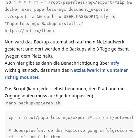
30 4 * * * rm -r /root/paperless-ngx/export/*zip &&
docker exec paperless-ngx document_exporter
../export -z && curl -u USER:PASSWORT@ntfy -d
"Paperless-ngx Backup erstellt."
https://url.xx/thema
Nun wird das Backup automatisch auf mein Netzlaufwerk
gesichert und dort werden die Backups alle 3 Tage gelöscht
(wegen dem Platz halt).
Auch hier gibt es dann die Benachrichtigung über
ntfy
Wichtig ist noch, dass man das
Netzlaufwerk im Container
richtig mountet.
Das Script (kann jeder selbst benennen, den Pfad und die
Zugangsdaten muss auch jeder anpassen)
nano backupkopieren.sh
cp -r /root/paperless-ngx/export/*zip /mnt/netzwerkfr
# Ueberpruefen, ob der Kopiervorgang erfolgreich war

if [ $? -ne 0 ]; then
