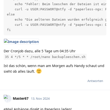
    echo "Fehler: Beim loeschen der Dateien ist ein P
    curl -u USER:PASSWORT@ntfy -d "paperless-ngx: Fe
else

    echo "Die aelteren Dateien wurden erfolgreich gel
    curl -u USER:PASSWORT@ntfy -d "paperless-ngx: Di
fi
Der Cronjob dazu, alle 5 Tage um 04:35 Uhr
35 4 */5 * * /root/nano backuploeschen.sh
Ist das schön, wenn man am Morgen aufs Handy schaut und
sieht ob alles läuft.
Antworten
Master67
13. Nov 2024
eMail Anhänge direkt in Paperless laden!