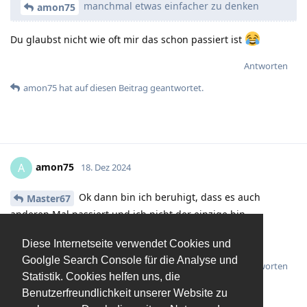
manchmal etwas einfacher zu denken
amon75
Du glaubst nicht wie oft mir das schon passiert ist
Antworten
amon75
hat
auf diesen Beitrag geantwortet.
amon75
A
18. Dez 2024
Ok dann bin ich beruhigt, dass es auch
Master67
anderen Mal passiert und ich nicht der einzige bin.
Aber trotzdem noch mal vielen Dank
Diese Internetseite verwendet Cookies und
Goolgle Search Console für die Analyse und
Antworten
Statistik. Cookies helfen uns, die
Master67
gefällt das
.
Benutzerfreundlichkeit unserer Website zu