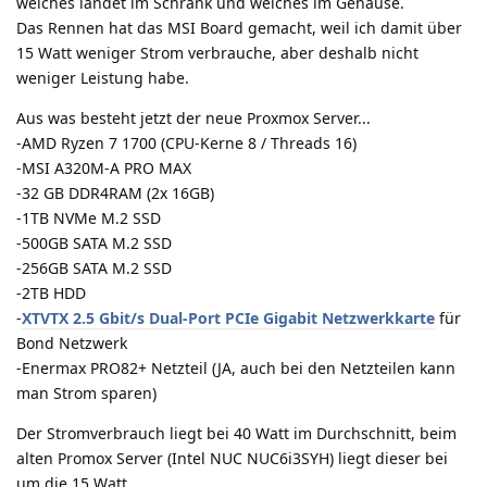
welches landet im Schrank und welches im Gehäuse.
Das Rennen hat das MSI Board gemacht, weil ich damit über
15 Watt weniger Strom verbrauche, aber deshalb nicht
weniger Leistung habe.
Aus was besteht jetzt der neue Proxmox Server...
-AMD Ryzen 7 1700 (CPU-Kerne 8 / Threads 16)
-MSI A320M-A PRO MAX
-32 GB DDR4RAM (2x 16GB)
-1TB NVMe M.2 SSD
-500GB SATA M.2 SSD
-256GB SATA M.2 SSD
-2TB HDD
-
XTVTX 2.5 Gbit/s Dual-Port PCIe Gigabit Netzwerkkarte
für
Bond Netzwerk
-Enermax PRO82+ Netzteil (JA, auch bei den Netzteilen kann
man Strom sparen)
Der Stromverbrauch liegt bei 40 Watt im Durchschnitt, beim
alten Promox Server (Intel NUC NUC6i3SYH) liegt dieser bei
um die 15 Watt.