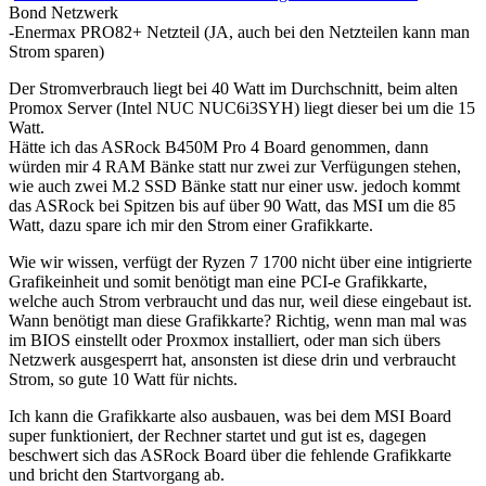
Bond Netzwerk
-Enermax PRO82+ Netzteil (JA, auch bei den Netzteilen kann man
Strom sparen)
Der Stromverbrauch liegt bei 40 Watt im Durchschnitt, beim alten
Promox Server (Intel NUC NUC6i3SYH) liegt dieser bei um die 15
Watt.
Hätte ich das ASRock B450M Pro 4 Board genommen, dann
würden mir 4 RAM Bänke statt nur zwei zur Verfügungen stehen,
wie auch zwei M.2 SSD Bänke statt nur einer usw. jedoch kommt
das ASRock bei Spitzen bis auf über 90 Watt, das MSI um die 85
Watt, dazu spare ich mir den Strom einer Grafikkarte.
Wie wir wissen, verfügt der Ryzen 7 1700 nicht über eine intigrierte
Grafikeinheit und somit benötigt man eine PCI-e Grafikkarte,
welche auch Strom verbraucht und das nur, weil diese eingebaut ist.
Wann benötigt man diese Grafikkarte? Richtig, wenn man mal was
im BIOS einstellt oder Proxmox installiert, oder man sich übers
Netzwerk ausgesperrt hat, ansonsten ist diese drin und verbraucht
Strom, so gute 10 Watt für nichts.
Ich kann die Grafikkarte also ausbauen, was bei dem MSI Board
super funktioniert, der Rechner startet und gut ist es, dagegen
beschwert sich das ASRock Board über die fehlende Grafikkarte
und bricht den Startvorgang ab.