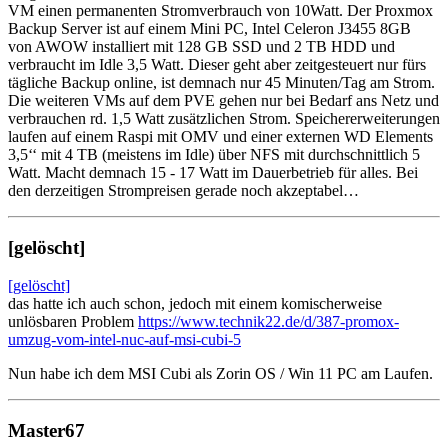
VM einen permanenten Stromverbrauch von 10Watt. Der Proxmox
Backup Server ist auf einem Mini PC, Intel Celeron J3455 8GB
von AWOW installiert mit 128 GB SSD und 2 TB HDD und
verbraucht im Idle 3,5 Watt. Dieser geht aber zeitgesteuert nur fürs
tägliche Backup online, ist demnach nur 45 Minuten/Tag am Strom.
Die weiteren VMs auf dem PVE gehen nur bei Bedarf ans Netz und
verbrauchen rd. 1,5 Watt zusätzlichen Strom. Speichererweiterungen
laufen auf einem Raspi mit OMV und einer externen WD Elements
3,5‘‘ mit 4 TB (meistens im Idle) über NFS mit durchschnittlich 5
Watt. Macht demnach 15 - 17 Watt im Dauerbetrieb für alles. Bei
den derzeitigen Strompreisen gerade noch akzeptabel…
[gelöscht]
[gelöscht]
das hatte ich auch schon, jedoch mit einem komischerweise
unlösbaren Problem
https://www.technik22.de/d/387-promox-
umzug-vom-intel-nuc-auf-msi-cubi-5
Nun habe ich dem MSI Cubi als Zorin OS / Win 11 PC am Laufen.
Master67