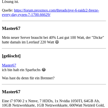
Lösung ist.
Quelle:
https://forum.proxmox.com/threads/pve-6-raidz2-freeze-
every-day-ryzen-7-1700.66629/
Master67
Mein neuer Server braucht bei 40% Last gut 100 Watt, der "Dicke"
hatte damals im Leerlauf 220 Watt 😆
[gelöscht]
Master67
ich bin halt ein Sparfuchs 😂
Was hast du denn für ein Brenner?
Master67
Eine i7 9700 2 x Nmve, 7 HDDs, 1x Nvidia 1050TI, 64GB Ab,
10GB Netzwerkkarte, 1GB Netzwerkkarte, 600Watt Netzteil Gold,