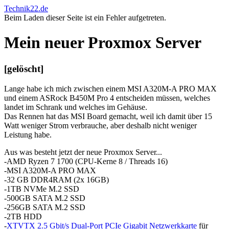
Technik22.de
Beim Laden dieser Seite ist ein Fehler aufgetreten.
Mein neuer Proxmox Server
[gelöscht]
Lange habe ich mich zwischen einem MSI A320M-A PRO MAX
und einem ASRock B450M Pro 4 entscheiden müssen, welches
landet im Schrank und welches im Gehäuse.
Das Rennen hat das MSI Board gemacht, weil ich damit über 15
Watt weniger Strom verbrauche, aber deshalb nicht weniger
Leistung habe.
Aus was besteht jetzt der neue Proxmox Server...
-AMD Ryzen 7 1700 (CPU-Kerne 8 / Threads 16)
-MSI A320M-A PRO MAX
-32 GB DDR4RAM (2x 16GB)
-1TB NVMe M.2 SSD
-500GB SATA M.2 SSD
-256GB SATA M.2 SSD
-2TB HDD
-
XTVTX 2.5 Gbit/s Dual-Port PCIe Gigabit Netzwerkkarte
für