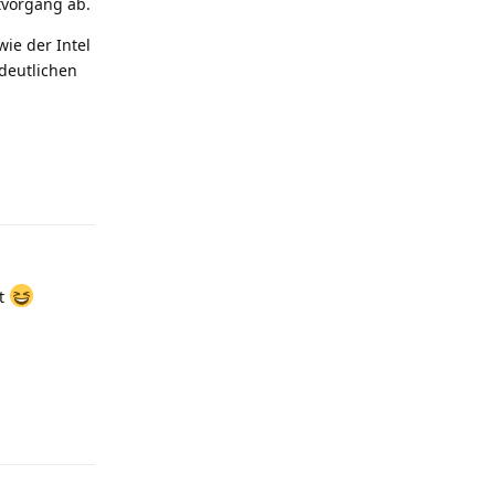
tvorgang ab.
ie der Intel
deutlichen
Antworten
tt
Antworten