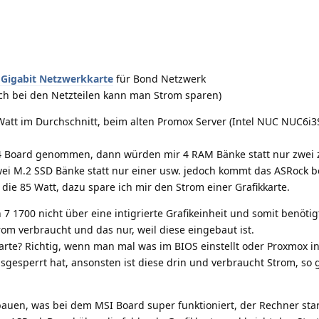
e Gigabit Netzwerkkarte
für Bond Netzwerk
uch bei den Netzteilen kann man Strom sparen)
Watt im Durchschnitt, beim alten Promox Server (Intel NUC NUC6i3S
 4 Board genommen, dann würden mir 4 RAM Bänke statt nur zwei 
ei M.2 SSD Bänke statt nur einer usw. jedoch kommt das ASRock b
die 85 Watt, dazu spare ich mir den Strom einer Grafikkarte.
 7 1700 nicht über eine intigrierte Grafikeinheit und somit benöti
rom verbraucht und das nur, weil diese eingebaut ist.
rte? Richtig, wenn man mal was im BIOS einstellt oder Proxmox ins
gesperrt hat, ansonsten ist diese drin und verbraucht Strom, so 
sbauen, was bei dem MSI Board super funktioniert, der Rechner sta