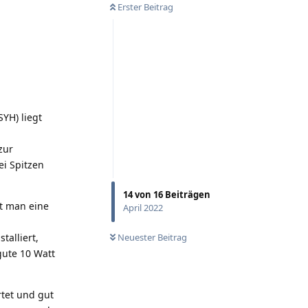
Erster Beitrag
YH) liegt
zur
ei Spitzen
14
von
16
Beiträgen
gt man eine
April 2022
talliert,
Neuester Beitrag
gute 10 Watt
rtet und gut