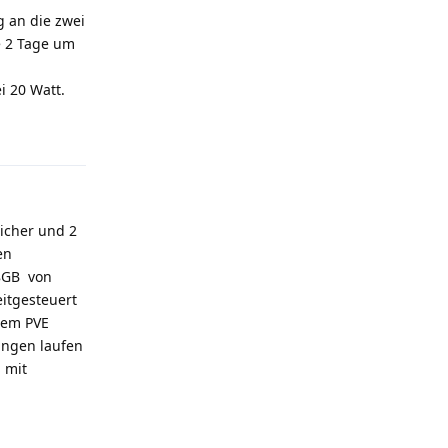
g an die zwei
e 2 Tage um
i 20 Watt.
Antworten
icher und 2
en
 8GB von
eitgesteuert
dem PVE
ungen laufen
 mit