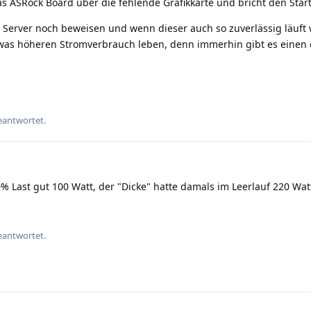
as ASRock Board über die fehlende Grafikkarte und bricht den Star
Server noch beweisen und wenn dieser auch so zuverlässig läuft w
as höheren Stromverbrauch leben, denn immerhin gibt es einen 
eantwortet.
% Last gut 100 Watt, der "Dicke" hatte damals im Leerlauf 220 Wa
eantwortet.