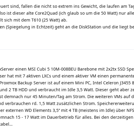
ert sind, fallen die nicht so extrem ins Gewicht, die laufen am Ta
o ist dieser alte Core2Quad (ich glaub so um die 50 Watt) nur all
t sich mit dem T610 (25 Watt) ab.
(Spiegelung in Echtzeit) geht an die DiskStation und die liegt be
xServer einen MSI Cubi 5 10M-008BEU Barebone mit 2x2tx SSD Spe
ser hat mit 7 aktiven LXCs und einem aktiver VM einen permanent
roxmox Backup Server ist auf einem Mini PC, Intel Celeron J3455
und 2 TB HDD und verbraucht im Idle 3,5 Watt. Dieser geht aber z
, ist demnach nur 45 Minuten/Tag am Strom. Die weiteren VMs auf 
nd verbrauchen rd. 1,5 Watt zusätzlichen Strom. Speichererweiter
r externen WD Elements 3,5‘‘ mit 4 TB (meistens im Idle) über NFS
emnach 15 - 17 Watt im Dauerbetrieb für alles. Bei den derzeitigen
tabel…