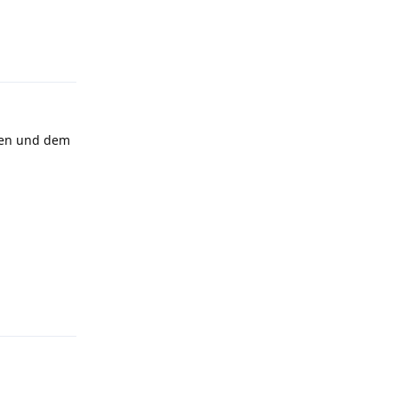
Antworten
cken und dem
Antworten