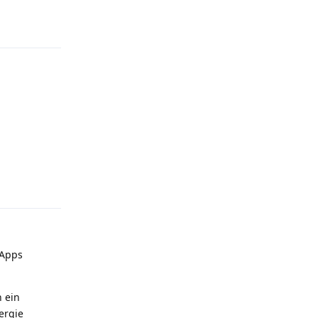
Antworten
Antworten
 Apps
h ein
ergie