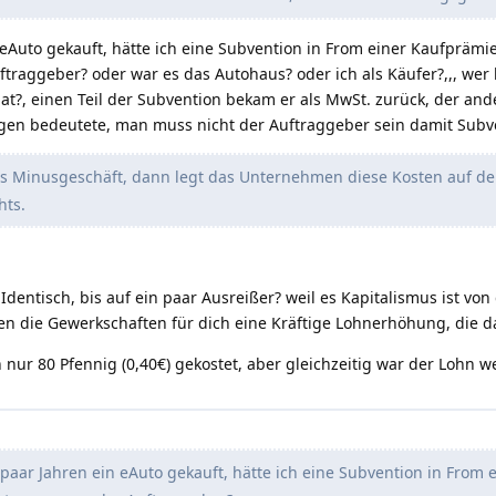
 eAuto gekauft, hätte ich eine Subvention in From einer Kaufpräm
uftraggeber? oder war es das Autohaus? oder ich als Käufer?,,, wer
taat?, einen Teil der Subvention bekam er als MwSt. zurück, der a
gen bedeutete, man muss nicht der Auftraggeber sein damit Subv
s Minusgeschäft, dann legt das Unternehmen diese Kosten auf 
hts.
Identisch, bis auf ein paar Ausreißer? weil es Kapitalismus ist vo
en die Gewerkschaften für dich eine Kräftige Lohnerhöhung, die da
 nur 80 Pfennig (0,40€) gekostet, aber gleichzeitig war der Lohn we
aar Jahren ein eAuto gekauft, hätte ich eine Subvention in From