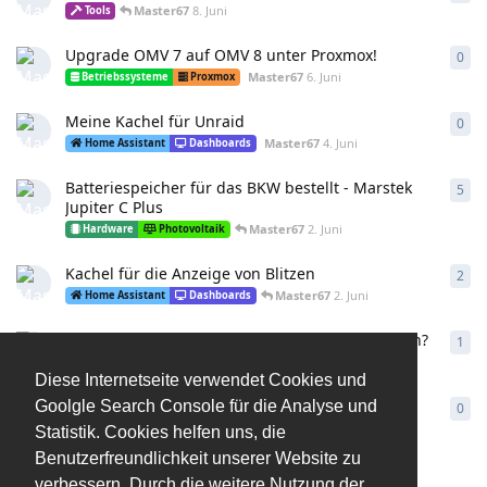
Master67
8. Juni
Tools
Upgrade OMV 7 auf OMV 8 unter Proxmox!
0
0
An
Master67
6. Juni
Betriebssysteme
Proxmox
Meine Kachel für Unraid
0
0
An
Master67
4. Juni
Home Assistant
Dashboards
Batteriespeicher für das BKW bestellt - Marstek
5
5
An
Jupiter C Plus
Master67
2. Juni
Hardware
Photovoltaik
Kachel für die Anzeige von Blitzen
2
2
An
Master67
2. Juni
Home Assistant
Dashboards
Warum wechseln so viele zum Home Assistanten?
1
1
An
Master67
2. Juni
ioBroker
Diese Internetseite verwendet Cookies und
Mit LoraWan meine Rollläden von iob in den HA
Goolgle Search Console für die Analyse und
0
0
An
bringen
Statistik. Cookies helfen uns, die
Master67
1. Juni
Home Assistant
Geräte
Benutzerfreundlichkeit unserer Website zu
verbessern. Durch die weitere Nutzung der