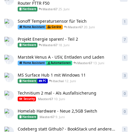
Router FTTR F50
Master67
25. Juni
Hardware
Sonoff Temperatursensor für Teich
1
1
An
Master67
20. Juni
Home Assistant
Geräte
Projekt Energie sparen! - Teil 2
7
7
An
Master67
18. Juni
Hardware
Marstek Venus A - USV, Entladen und Laden
1
1
An
Master67
13. Juni
Home Assistant
Automationen
MS Surface Hub 1 mit Windows 11
3
3
An
itachai
12. Juni
Hardware
PC
Technitium 2 mal - Als Ausfallsicherung
0
0
An
Master67
10. Juni
Security
Homelab Hardware - Neue 2,5GB Switch
0
0
An
Master67
9. Juni
Hardware
Codeberg statt Github? - BookStack und andere...
1
1
An