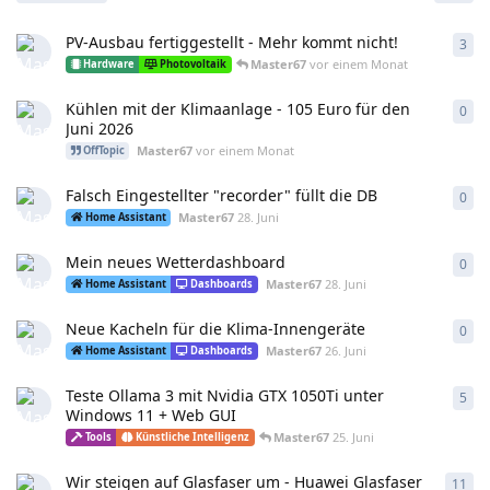
PV-Ausbau fertiggestellt - Mehr kommt nicht!
3
3
An
Master67
vor einem Monat
Hardware
Photovoltaik
Kühlen mit der Klimaanlage - 105 Euro für den
0
0
An
Juni 2026
Master67
vor einem Monat
OffTopic
Falsch Eingestellter "recorder" füllt die DB
0
0
An
Master67
28. Juni
Home Assistant
Mein neues Wetterdashboard
0
0
An
Master67
28. Juni
Home Assistant
Dashboards
Neue Kacheln für die Klima-Innengeräte
0
0
An
Master67
26. Juni
Home Assistant
Dashboards
Teste Ollama 3 mit Nvidia GTX 1050Ti unter
5
5
An
Windows 11 + Web GUI
Master67
25. Juni
Tools
Künstliche Intelligenz
Wir steigen auf Glasfaser um - Huawei Glasfaser
11
11
A