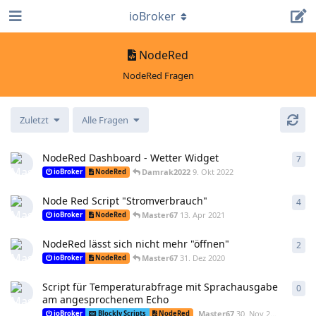
ioBroker
NodeRed
NodeRed Fragen
Zuletzt
Alle Fragen
NodeRed Dashboard - Wetter Widget
7
7
An
Damrak2022
9. Okt 2022
ioBroker
NodeRed
Node Red Script "Stromverbrauch"
4
4
An
Master67
13. Apr 2021
ioBroker
NodeRed
NodeRed lässt sich nicht mehr "öffnen"
2
2
An
Master67
31. Dez 2020
ioBroker
NodeRed
Script für Temperaturabfrage mit Sprachausgabe
0
0
An
am angesprochenem Echo
Master67
30. Nov 2020
ioBroker
Blockly Scripts
NodeRed