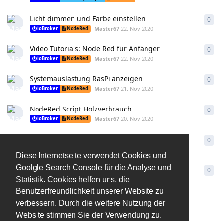
Licht dimmen und Farbe einstellen
0
0
An
Master67
22. Nov 2020
ioBroker
NodeRed
Video Tutorials: Node Red für Anfänger
0
0
An
Master67
22. Nov 2020
ioBroker
NodeRed
Systemauslastung RasPi anzeigen
0
0
An
Master67
21. Nov 2020
ioBroker
NodeRed
NodeRed Script Holzverbrauch
0
0
An
Master67
20. Nov 2020
ioBroker
NodeRed
NodeRed Script Heizölverbrauch
0
0
An
Master67
20. Nov 2020
ioBroker
NodeRed
Diese Internetseite verwendet Cookies und
Goolgle Search Console für die Analyse und
Einfache Schaltung mit SWA1 Steckdosen
0
0
An
Master67
20. Nov 2020
Statistik. Cookies helfen uns, die
ioBroker
NodeRed
Benutzerfreundlichkeit unserer Website zu
verbessern. Durch die weitere Nutzung der
Website stimmen Sie der Verwendung zu.