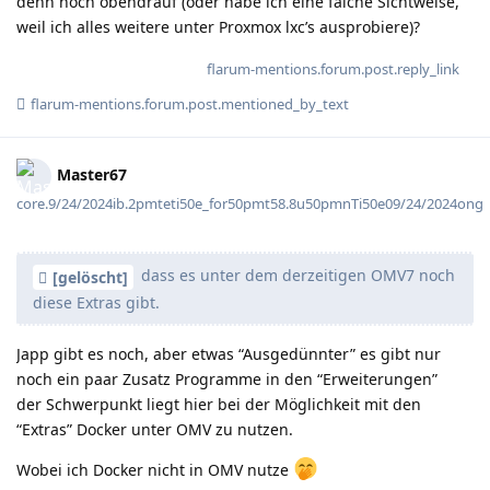
denn noch obendrauf (oder habe ich eine falche Sichtweise,
weil ich alles weitere unter Proxmox lxc’s ausprobiere)?
flarum-mentions.forum.post.reply_link
flarum-mentions.forum.post.mentioned_by_text
Master67
core.9/24/2024ib.2pmteti50e_for50pmt58.8u50pmnTi50e09/24/2024ong
dass es unter dem derzeitigen OMV7 noch
[gelöscht]
diese Extras gibt.
Japp gibt es noch, aber etwas “Ausgedünnter” es gibt nur
noch ein paar Zusatz Programme in den “Erweiterungen”
der Schwerpunkt liegt hier bei der Möglichkeit mit den
“Extras” Docker unter OMV zu nutzen.
Wobei ich Docker nicht in OMV nutze