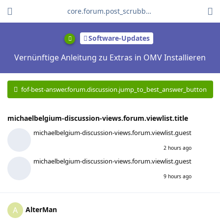
core.forum.post_scrubber.viewing_text
Software-Updates
Vernünftige Anleitung zu Extras in OMV Installieren
fof-best-answer.forum.discussion.jump_to_best_answer_button
michaelbelgium-discussion-views.forum.viewlist.title
michaelbelgium-discussion-views.forum.viewlist.guest
2 hours ago
michaelbelgium-discussion-views.forum.viewlist.guest
9 hours ago
AlterMan
A