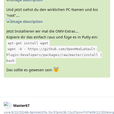
Und jetzt siehst du den wirklichen PC-Namen und bis
“root”….
Jetzt Installieren wir mal die OMV-Extras….
Kopiere dir das einfach raus und füge es in Putty ein:
apt-get install wget
wget -O - https://github.com/OpenMediaVault-
Plugin-Developers/packages/raw/master/install |
bash
Das sollte es gewesen sein
Master67
core.9/22/2024ib.0pmteti37e_for37pmt36.12u37pmnTi37e09/22/2024on