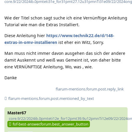
core.9/22/2024ib.0pmteti31e_for31pmt27.12u31pmnTi31e09/22/2024on
Wie der Titel schon sagt suche ich eine Vernünftige Anleitung
Tutorial wie man die Extras Installiert.
Diese Anleitung hier
https://www.technik22.de/d/148-
extras-in-omv-installieren
ist eher ein Witz, Sorry.
Man muss nicht immer davon ausgehen das sich der andere
damit Auskennt und weiß was Gemeint ist, von daher bitte
eine VERNÜNFTIGE Anleitung, Wo, was , wie.
Danke
flarum-mentions.forum.post.reply_link
flarum-mentions.forum.post.mentioned_by_text
Master67
core.9/22/2024ib.0pmteti12e_for12pmt39.9u12pmnTi12e09/22/2024o
fof-best-answer.forum.best_answer_button