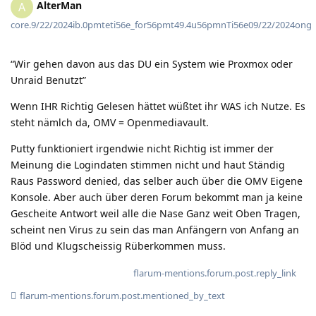
AlterMan
A
core.9/22/2024ib.0pmteti56e_for56pmt49.4u56pmnTi56e09/22/2024ong
“Wir gehen davon aus das DU ein System wie Proxmox oder
Unraid Benutzt”
Wenn IHR Richtig Gelesen hättet wüßtet ihr WAS ich Nutze. Es
steht nämlch da, OMV = Openmediavault.
Putty funktioniert irgendwie nicht Richtig ist immer der
Meinung die Logindaten stimmen nicht und haut Ständig
Raus Password denied, das selber auch über die OMV Eigene
Konsole. Aber auch über deren Forum bekommt man ja keine
Gescheite Antwort weil alle die Nase Ganz weit Oben Tragen,
scheint nen Virus zu sein das man Anfängern von Anfang an
Blöd und Klugscheissig Rüberkommen muss.
flarum-mentions.forum.post.reply_link
flarum-mentions.forum.post.mentioned_by_text