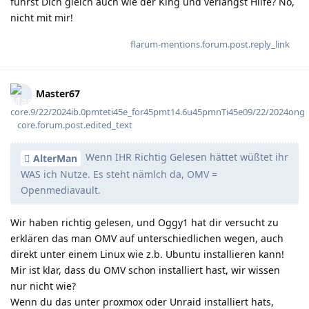
führst Dich gleich auch wie der King und verlangst Hilfe? Nö,
nicht mit mir!
flarum-mentions.forum.post.reply_link
Master67
core.9/22/2024ib.0pmteti45e_for45pmt14.6u45pmnTi45e09/22/2024ong
core.forum.post.edited_text
Wenn IHR Richtig Gelesen hättet wüßtet ihr
AlterMan
WAS ich Nutze. Es steht nämlch da, OMV =
Openmediavault.
Wir haben richtig gelesen, und Oggy1 hat dir versucht zu
erklären das man OMV auf unterschiedlichen wegen, auch
direkt unter einem Linux wie z.b. Ubuntu installieren kann!
Mir ist klar, dass du OMV schon installiert hast, wir wissen
nur nicht wie?
Wenn du das unter proxmox oder Unraid installiert hats,