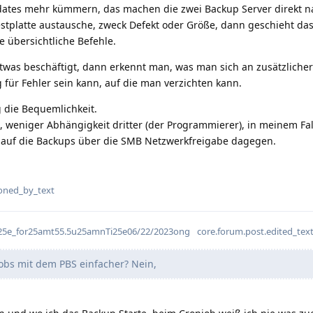
dates mehr kümmern, das machen die zwei Backup Server direkt 
tplatte austausche, zweck Defekt oder Größe, dann geschieht das 
re übersichtliche Befehle.
twas beschäftigt, dann erkennt man, was man sich an zusätzlicher
g für Fehler sein kann, auf die man verzichten kann.
g die Bequemlichkeit.
, weniger Abhängigkeit dritter (der Programmierer), in meinem Fa
ff auf die Backups über die SMB Netzwerkfreigabe dagegen.
flarum-mentions.forum.pos
oned_by_text
ti25e_for25amt55.5u25amnTi25e06/22/2023ong
core.forum.post.edited_tex
bs mit dem PBS einfacher? Nein,