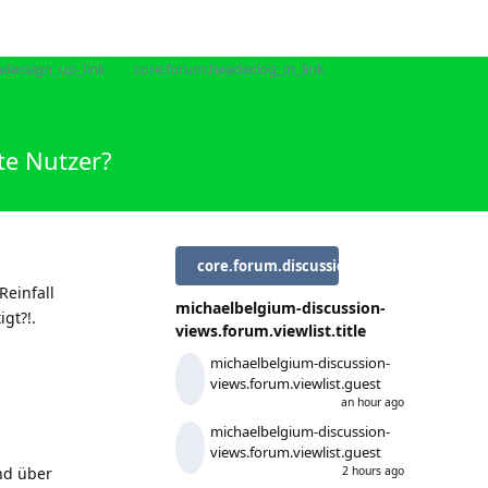
der.sign_up_link
core.forum.header.log_in_link
te Nutzer?
core.forum.discussion_controls.log_in_t
Reinfall
michaelbelgium-discussion-
gt?!.
views.forum.viewlist.title
michaelbelgium-discussion-
views.forum.viewlist.guest
an hour ago
michaelbelgium-discussion-
views.forum.viewlist.guest
nd über
2 hours ago