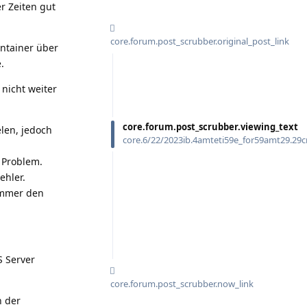
r Zeiten gut
core.forum.post_scrubber.original_post_link
ontainer über
.
 nicht weiter
core.forum.post_scrubber.viewing_text
len, jedoch
core.6/22/2023ib.4amteti59e_for59amt29.29
 Problem.
ehler.
immer den
S Server
core.forum.post_scrubber.now_link
n der