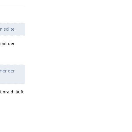
 sollte.
 mit der
mmer der
Unraid läuft
t.reply_link