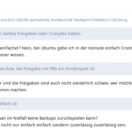
core.6/21/2023ib.3pmteti43e_for43pmt38.10u43pmnTi43e06/21/2023ong
 Samba Freigeben oder Cronjobs haben.
infacher? Nein, bei Ubuntu gebe ich in der Konsole einfach Cront
ieser wissen.
ion bzw. die Freigabe mit PBS ein Kinderspiel ist
er und die Freigaben sind auch nicht sonderlich schwer, wer möch
ebmin machen.
nfach ist
an im Notfall keine Backups zurückspielen kann?
nicht nur einfach einfach sondern zuverlässig zuverlässig sein.