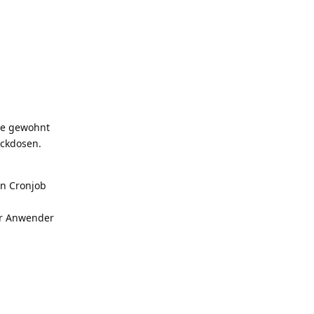
ie gewohnt
eckdosen.
rn Cronjob
ter Anwender
t.reply_link