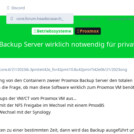
Discord
Deutsch
core.forum.hea
Betriebssysteme
Proxmox
ackup Server wirklich notwendig für priva
core.6/21/2023ib.3pmteti42e_for42pmt10.8u42pmnTi42e06/21/2023ong
ung von den Containern zweier Proxmox Backup Server den totalen 
ich die Frage, ob man diese Software wirklich zum Proxmox VM benöti
ackups der VM/CT vom Proxmox VM aus…
y mit der NFS Freigabe im Wechsel mit einem PmoxBS
 Wechsel mit der Synology
rten zu einer bestimmten Zeit, dann wird das Backup ausgeführt u