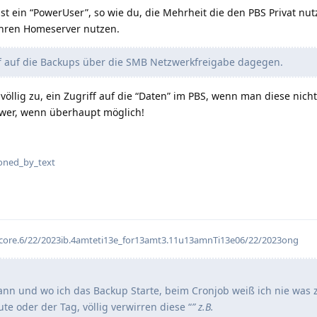
ist ein “PowerUser”, so wie du, die Mehrheit die den PBS Privat nu
 Ihren Homeserver nutzen.
f auf die Backups über die SMB Netzwerkfreigabe dagegen.
 völlig zu, ein Zugriff auf die “Daten” im PBS, wenn man diese nicht
chwer, wenn überhaupt möglich!
flarum-mentions.forum.pos
oned_by_text
core.6/22/2023ib.4amteti13e_for13amt3.11u13amnTi13e06/22/2023ong
nn und wo ich das Backup Starte, beim Cronjob weiß ich nie was 
e oder der Tag, völlig verwirren diese “
” z.B.