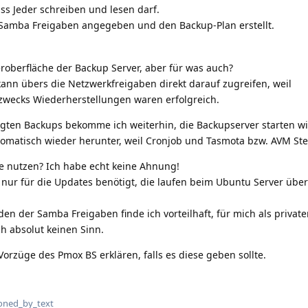
ss Jeder schreiben und lesen darf.
Samba Freigaben angegeben und den Backup-Plan erstellt.
eroberfläche der Backup Server, aber für was auch?
kann übers die Netzwerkfreigaben direkt darauf zugreifen, weil
 zwecks Wiederherstellungen waren erfolgreich.
lgten Backups bekomme ich weiterhin, die Backupserver starten w
omatisch wieder herunter, weil Cronjob und Tasmota bzw. AVM St
e nutzen? Ich habe echt keine Ahnung!
 nur für die Updates benötigt, die laufen beim Ubuntu Server übe
den der Samba Freigaben finde ich vorteilhaft, für mich als priva
ch absolut keinen Sinn.
orzüge des Pmox BS erklären, falls es diese geben sollte.
flarum-mentions.forum.pos
oned_by_text