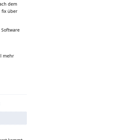
nach dem
fix über
 Software
ll mehr
t.reply_link
t