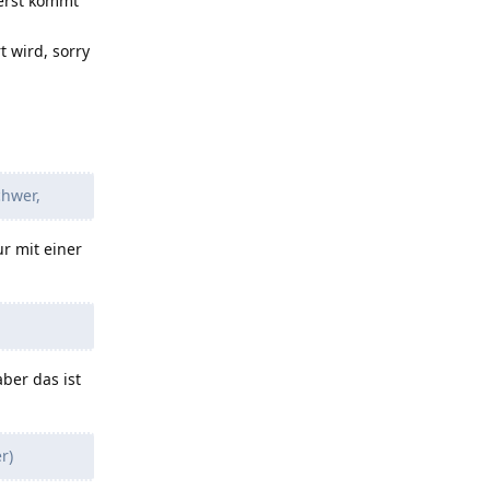
uerst kommt
 wird, sorry
chwer,
ur mit einer
ber das ist
r)