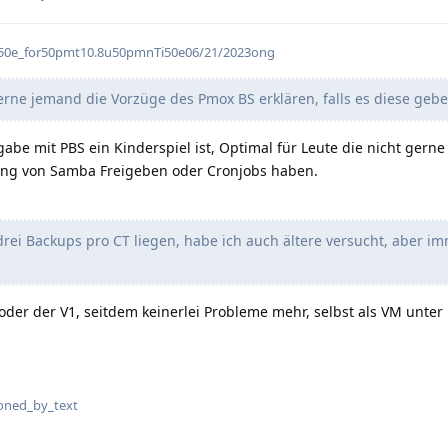
ti50e_for50pmt10.8u50pmnTi50e06/21/2023ong
rne jemand die Vorzüge des Pmox BS erklären, falls es diese geben
igabe mit PBS ein Kinderspiel ist, Optimal für Leute die nicht gerne
ung von Samba Freigeben oder Cronjobs haben.
rei Backups pro CT liegen, habe ich auch ältere versucht, aber i
oder der V1, seitdem keinerlei Probleme mehr, selbst als VM unter 
flarum-mentions.forum.pos
oned_by_text