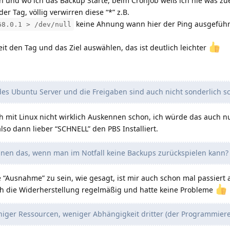
 und wo ich das Backup Starte, beim Cronjob weiß ich nie was z
r Tag, völlig verwirren diese “*” z.B.
keine Ahnung wann hier der Ping ausgeführt
68.0.1 > /dev/null
it den Tag und das Ziel auswählen, das ist deutlich leichter
 des Ubuntu Server und die Freigaben sind auch nicht sonderlich s
sich mit Linux nicht wirklich Auskennen schon, ich würde das auch n
o dann lieber “SCHNELL” den PBS Installiert.
nen das, wenn man im Notfall keine Backups zurückspielen kann?
e “Ausnahme” zu sein, wie gesagt, ist mir auch schon mal passiert a
 ich die Widerherstellung regelmäßig und hatte keine Probleme
niger Ressourcen, weniger Abhängigkeit dritter (der Programmiere