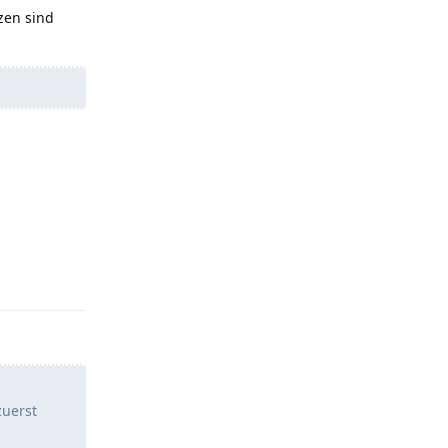
tzen sind
t.reply_link
zuerst