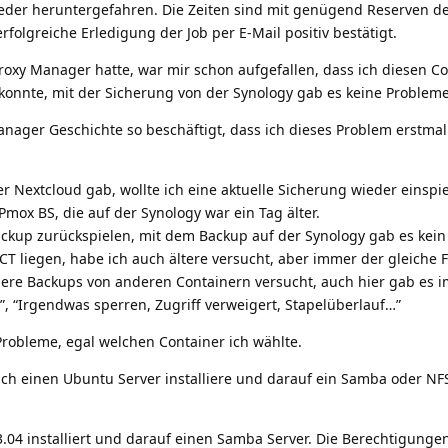
eder heruntergefahren. Die Zeiten sind mit genügend Reserven de
olgreiche Erledigung der Job per E-Mail positiv bestätigt.
roxy Manager hatte, war mir schon aufgefallen, dass ich diesen C
konnte, mit der Sicherung von der Synology gab es keine Probleme
anager Geschichte so beschäftigt, dass ich dieses Problem erstmal
Nextcloud gab, wollte ich eine aktuelle Sicherung wieder einspie
mox BS, die auf der Synology war ein Tag älter.
ackup zurückspielen, mit dem Backup auf der Synology gab es kein
T liegen, habe ich auch ältere versucht, aber immer der gleiche F
ere Backups von anderen Containern versucht, auch hier gab es 
”, “Irgendwas sperren, Zugriff verweigert, Stapelüberlauf…”
 Probleme, egal welchen Container ich wählte.
ich einen Ubuntu Server installiere und darauf ein Samba oder NF
04 installiert und darauf einen Samba Server. Die Berechtigunge