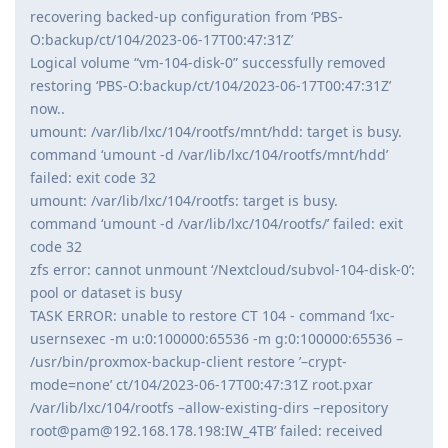
recovering backed-up configuration from ‘PBS-
O:backup/ct/104/2023-06-17T00:47:31Z’
Logical volume “vm-104-disk-0” successfully removed
restoring ‘PBS-O:backup/ct/104/2023-06-17T00:47:31Z’
now..
umount: /var/lib/lxc/104/rootfs/mnt/hdd: target is busy.
command ‘umount -d /var/lib/lxc/104/rootfs/mnt/hdd’
failed: exit code 32
umount: /var/lib/lxc/104/rootfs: target is busy.
command ‘umount -d /var/lib/lxc/104/rootfs/’ failed: exit
code 32
zfs error: cannot unmount ‘/Nextcloud/subvol-104-disk-0’:
pool or dataset is busy
TASK ERROR: unable to restore CT 104 - command ‘lxc-
usernsexec -m u:0:100000:65536 -m g:0:100000:65536 –
/usr/bin/proxmox-backup-client restore ’–crypt-
mode=none’ ct/104/2023-06-17T00:47:31Z root.pxar
/var/lib/lxc/104/rootfs –allow-existing-dirs –repository
root@pam@192.168.178.198:IW_4TB’ failed: received