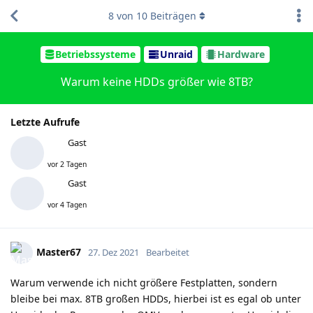
8
von
10
Beiträgen
Betriebssysteme
Unraid
Hardware
Warum keine HDDs größer wie 8TB?
Letzte Aufrufe
Gast
vor 2 Tagen
Gast
vor 4 Tagen
Master67
27. Dez 2021
Bearbeitet
Warum verwende ich nicht größere Festplatten, sondern
bleibe bei max. 8TB großen HDDs, hierbei ist es egal ob unter