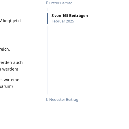
Erster Beitrag
8
von
165
Beiträgen
liegt jetzt
Februar 2025
reich,
 werden auch
in werden!
s wir eine
 warum?
Neuester Beitrag
Antworten