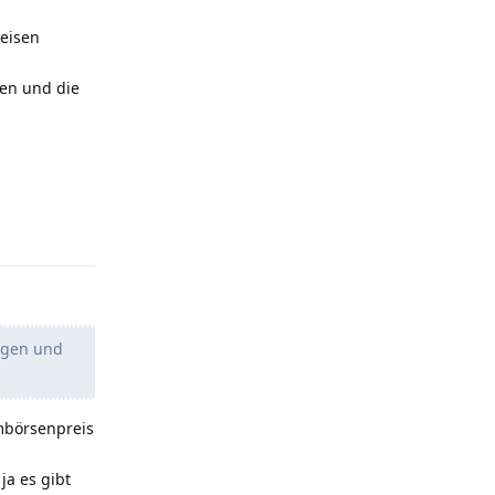
peisen
ren und die
Antworten
tigen und
ombörsenpreis
ja es gibt