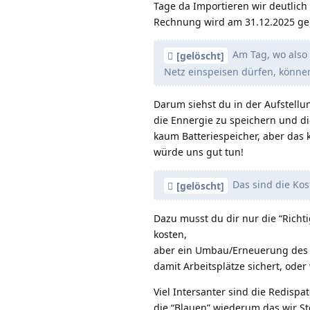
Tage da Importieren wir deutlich
Rechnung wird am 31.12.2025 g
Am Tag, wo also 
[gelöscht]
Netz einspeisen dürfen, können
Darum siehst du in der Aufstellu
die Ennergie zu speichern und d
kaum Batteriespeicher, aber das 
würde uns gut tun!
Das sind die Kos
[gelöscht]
Dazu musst du dir nur die “Richt
kosten,
aber ein Umbau/Erneuerung des S
damit Arbeitsplätze sichert, ode
Viel Intersanter sind die Redispa
die “Blauen” wiederum das wir S