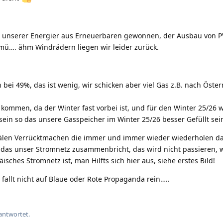
 unserer Energier aus Erneuerbaren gewonnen, der Ausbau von PV 
ü…. ähm Windrädern liegen wir leider zurück.
bei 49%, das ist wenig, wir schicken aber viel Gas z.B. nach Öster
kommen, da der Winter fast vorbei ist, und für den Winter 25/26
 sein so das unsere Gasspeicher im Winter 25/26 besser Gefüllt se
anälen Verrücktmachen die immer und immer wieder wiederholen da
as unser Stromnetz zusammenbricht, das wird nicht passieren,
sches Stromnetz ist, man Hilfts sich hier aus, siehe erstes Bild!
allt nicht auf Blaue oder Rote Propaganda rein…..
antwortet.