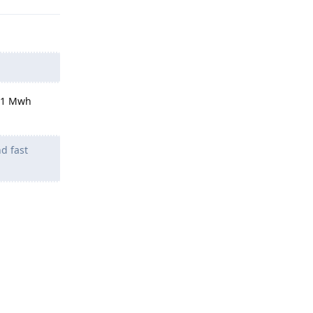
r 1 Mwh
d fast
Antworten