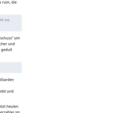
s rum, die
ht ins
erschuss” um
icher und
 gedult
lliarden
eibt und
etzt heulen
erzahler im