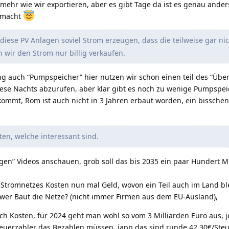
 mehr wie wir exportieren, aber es gibt Tage da ist es genau ander
emacht
diese PV Anlagen soviel Strom erzeugen, dass die teilweise gar nic
 wir den Strom nur billig verkaufen.
ng auch “Pumpspeicher” hier nutzen wir schon einen teil des “Üb
iese Nachts abzurufen, aber klar gibt es noch zu wenige Pumpspe
kommt, Rom ist auch nicht in 3 Jahren erbaut worden, ein bisschen
ten, welche interessant sind.
igen” Videos anschauen, grob soll das bis 2035 ein paar Hundert Mi
tromnetzes Kosten nun mal Geld, wovon ein Teil auch im Land bl
r wer Baut die Netze? (nicht immer Firmen aus dem EU-Ausland),
tch Kosten, für 2024 geht man wohl so vom 3 Milliarden Euro aus, j
teuerzahler das Bezahlen müssen, japp das sind runde 42,30€/Steu