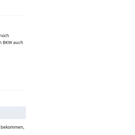
 noch
em BKW auch
Antworten
ir bekommen,