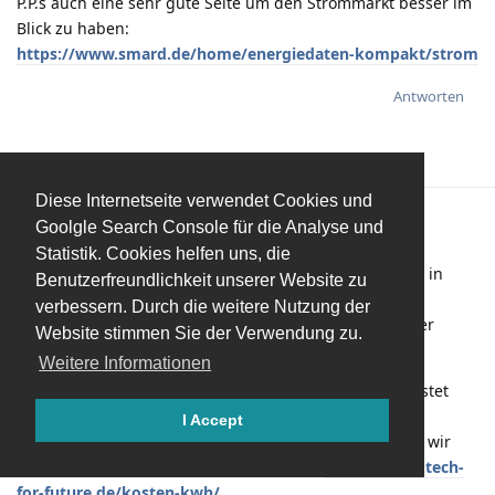
P.P.s auch eine sehr gute Seite um den Strommarkt besser im
Blick zu haben:
https://www.smard.de/home/energiedaten-kompakt/strom
Antworten
Diese Internetseite verwendet Cookies und
Master67
10. Feb 2025
Goolgle Search Console für die Analyse und
Statistik. Cookies helfen uns, die
Was Kostet eigentlich die Erzeugung einer MwH Strom in
Benutzerfreundlichkeit unserer Website zu
Deutschland?
verbessern. Durch die weitere Nutzung der
Verdienen wir wirklich Geld wenn wir 130€/MwH bei der
Website stimmen Sie der Verwendung zu.
Strombörse bekommen?
Weitere Informationen
Nein…., ziehen wir mal die Kosten für die AKWs ab, Kostet
uns die Erzeugung einer MwH runde 860 Euro, also
I Accept
0,86€/kWh, wir können das nicht wirklich trennen, weil wir
Strom aus allen Quellen erzeugen, siehe
https://www.tech-
for-future.de/kosten-kwh/