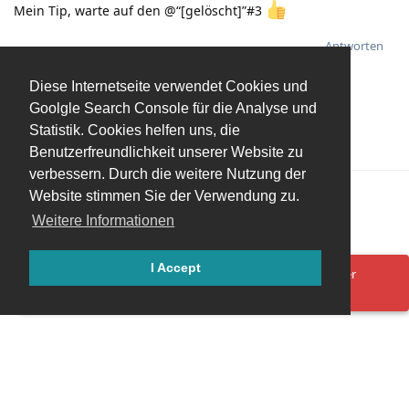
Mein Tip, warte auf den @“[gelöscht]”#3
Antworten
GeloeschterUser
gefällt das
.
Diese Internetseite verwendet Cookies und
GeloeschterUser
hat
auf diesen Beitrag geantwortet.
Goolgle Search Console für die Analyse und
Statistik. Cookies helfen uns, die
Benutzerfreundlichkeit unserer Website zu
verbessern. Durch die weitere Nutzung der
Mehr laden
Website stimmen Sie der Verwendung zu.
Weitere Informationen
I Accept
Ups! Da ist was schief gelaufen. Bitte lade die Seite neu oder
versuche es erneut.