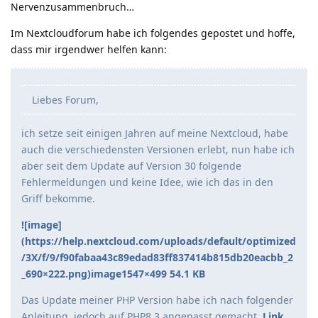
Nervenzusammenbruch…
Im Nextcloudforum habe ich folgendes gepostet und hoffe,
dass mir irgendwer helfen kann:
Liebes Forum,
ich setze seit einigen Jahren auf meine Nextcloud, habe
auch die verschiedensten Versionen erlebt, nun habe ich
aber seit dem Update auf Version 30 folgende
Fehlermeldungen und keine Idee, wie ich das in den
Griff bekomme.
![image]
(https://help.nextcloud.com/uploads/default/optimized
/3X/f/9/f90fabaa43c89edad83ff837414b815db20eacbb_2
_690×222.png)image1547×499 54.1 KB
Das Update meiner PHP Version habe ich nach folgender
Anleitung, jedoch auf PHP8.3 angepasst gemacht.
Link