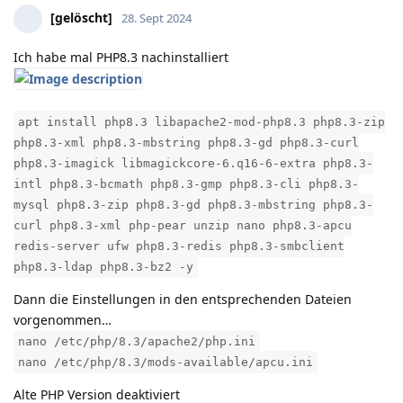
[gelöscht]
28. Sept 2024
Ich habe mal PHP8.3 nachinstalliert
apt install php8.3 libapache2-mod-php8.3 php8.3-zip
php8.3-xml php8.3-mbstring php8.3-gd php8.3-curl
php8.3-imagick libmagickcore-6.q16-6-extra php8.3-
intl php8.3-bcmath php8.3-gmp php8.3-cli php8.3-
mysql php8.3-zip php8.3-gd php8.3-mbstring php8.3-
curl php8.3-xml php-pear unzip nano php8.3-apcu
redis-server ufw php8.3-redis php8.3-smbclient
php8.3-ldap php8.3-bz2 -y
Dann die Einstellungen in den entsprechenden Dateien
vorgenommen…
nano /etc/php/8.3/apache2/php.ini
nano /etc/php/8.3/mods-available/apcu.ini
Alte PHP Version deaktiviert