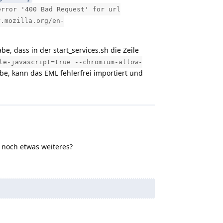
error '400 Bad Request' for url
r.mozilla.org/en-
e, dass in der start_services.sh die Zeile
le-javascript=true --chromium-allow-
e, kann das EML fehlerfrei importiert und
r noch etwas weiteres?