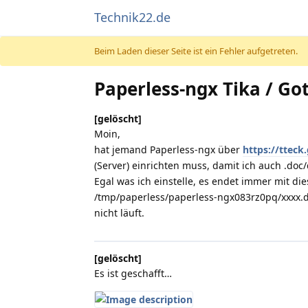
Technik22.de
Beim Laden dieser Seite ist ein Fehler aufgetreten.
Paperless-ngx Tika / Go
[gelöscht]
Moin,
hat jemand Paperless-ngx über
https://tteck
(Server) einrichten muss, damit ich auch .do
Egal was ich einstelle, es endet immer mit d
/tmp/paperless/paperless-ngx083rz0pq/xxxx.do
nicht läuft.
[gelöscht]
Es ist geschafft…