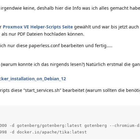
rgendwie keine, deshalb hier die Info was ich alles gemacht hab
er
Proxmox VE Helper-Scripts Seite
gewählt und war bis jetzt auch
e als nur PDF Dateien hochladen können.
h nur diese paperless.conf bearbeiten und fertig…..
n (warum konnte ich das nirgends lesen?) Natürlich erstmal die ga
er_installation_on_Debian_12
ipts diese “start_services.sh” bearbeitet (warum sollten die benöt
000 -d gotenberg/gotenberg:latest gotenberg --chromium-d
998 -d docker.io/apache/tika:latest