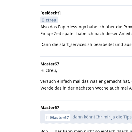
[gelöscht]
ctreu
Also das Paperless-ngx habe ich über die Proxm
Einige Zeit später habe ich nach dieser Anleit
Dann die start_services.sh bearbeitet und au
Master67
Hi ctreu,
versuch einfach mal das was er gemacht hat, 
Werde das in der nächsten Woche auch mal An
Master67
dann könnt Ihr mir ja die Tip
Master67
Boh….. das kann man nicht so einfach “Nachins