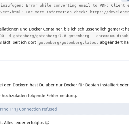
hinzufügen: Error while converting email to PDF: Client 
nvert/html' For more information check: https://develope
llationen und Docker Container, bis ich schlussendlich gemerkt hab
00 -d gotenberg/gotenberg:7.8 gotenberg --chromium-disab
8 lädt. Seit ich dort
abgeändert hab
gotenberg/gotenberg:latest
i den Dockern hast Du aber nur Docker für Debian installiert ode
 hochzuladen folgende Fehlermeldung:
Errno 111] Connection refused
. Alles leider erfolglos 🙁