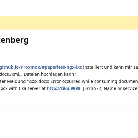
tenberg
.github.io/Proxmox/#paperless-ngx-lxc
installiert und kann mir s
c/docs./xml… Dateien hochladen kann?
ieser Meldung “xxxx.docx: Error occurred while consuming document
cx with tika server at
http://tika:9998
: [Errno -2] Name or servic