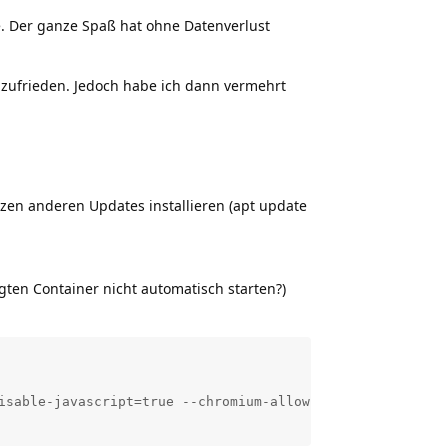
e. Der ganze Spaß hat ohne Datenverlust
 zufrieden. Jedoch habe ich dann vermehrt
nzen anderen Updates installieren (apt update
igten Container nicht automatisch starten?)
isable-javascript=true --chromium-allow-list="file:///tmp