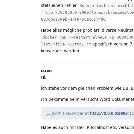
stets einen Fehler
Konnte test.eml nicht 
'http://0.0.0.0:3000/forms/chromium/co
US/docs/Web/HTTP/Status/400
Habe alles mögliche probiert, diverse Neuinsta
docker run --restart=always -p 3000:30
spezifisch Version 7.
list="file:///tmp/.*"
konvertiert werden.
ctreu
Hi,
ich stehe vor dem gleichen Problem wie Du. Be
Ich bekomme beim Versucht Word Dokumente
[….]with tika server at
http://0.0.0.0:9998
: [
Habe es auch mit der IP, localhost etc. versucht