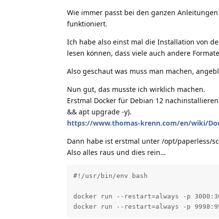
Wie immer passt bei den ganzen Anleitungen i
funktioniert.
Ich habe also einst mal die Installation von d
lesen können, dass viele auch andere Format
Also geschaut was muss man machen, angeblic
Nun gut, das musste ich wirklich machen.
Erstmal Docker für Debian 12 nachinstalliere
&& apt upgrade -y).
https://www.thomas-krenn.com/en/wiki/Dock
Dann habe ist erstmal unter /opt/paperless/scr
Also alles raus und dies rein…
#!/usr/bin/env bash

docker run --restart=always -p 3000:3
docker run --restart=always -p 9998:9