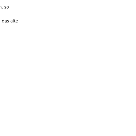
n, so
 das alte
t.reply_link