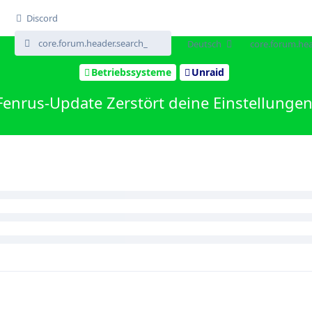
Discord
Deutsch
core.forum.hea
Betriebssysteme
Unraid
Fenrus-Update Zerstört deine Einstellungen