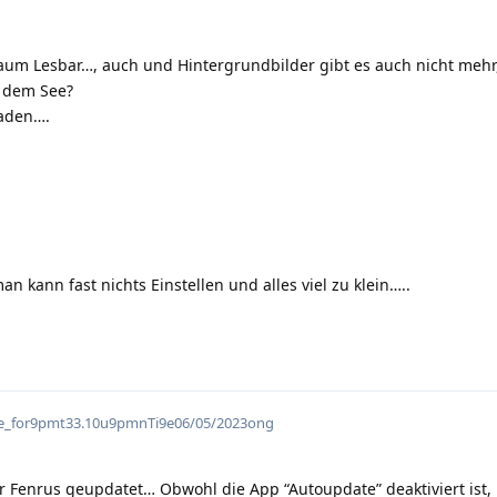
 kaum Lesbar…, auch und Hintergrundbilder gibt es auch nicht mehr
t dem See?
laden….
an kann fast nichts Einstellen und alles viel zu klein…..
flarum-mentions.forum.pos
i9e_for9pmt33.10u9pmnTi9e06/05/2023ong
 Fenrus geupdatet… Obwohl die App “Autoupdate” deaktiviert ist, 