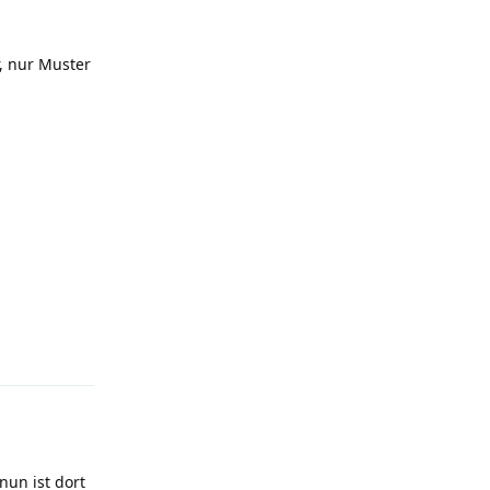
, nur Muster
t.reply_link
nun ist dort