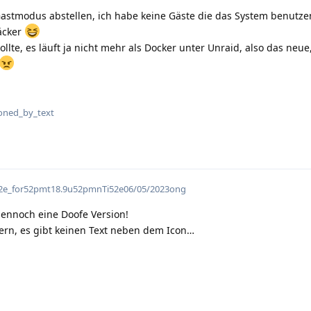
Gastmodus abstellen, ich habe keine Gäste die das System benutze
äcker
llte, es läuft ja nicht mehr als Docker unter Unraid, also das neue,
flarum-mentions.forum.pos
oned_by_text
i52e_for52pmt18.9u52pmnTi52e06/05/2023ong
ennoch eine Doofe Version!
dern, es gibt keinen Text neben dem Icon…