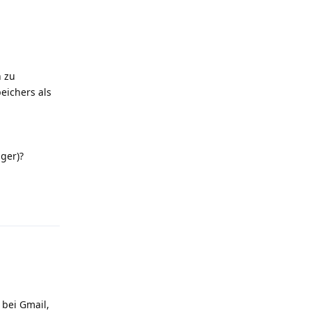
n zu
eichers als
ger)?
Antworten
bei Gmail,