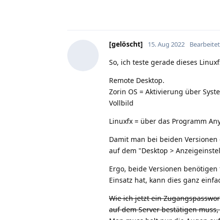
[gelöscht]
15. Aug 2022
Bearbeitet
So, ich teste gerade dieses Linux
Remote Desktop.
Zorin OS = Aktivierung über Syst
Vollbild
Linuxfx = über das Programm Any
Damit man bei beiden Versionen e
auf dem "Desktop > Anzeigeinstel
Ergo, beide Versionen benötigen 
Einsatz hat, kann dies ganz einfa
Wie ich jetzt ein Zugangspasswor
auf dem Server bestätigen muss, 