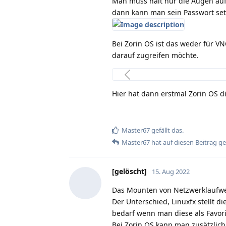
Man muss halt nur die Augen auf
dann kann man sein Passwort set
Bei Zorin OS ist das weder für V
darauf zugreifen möchte.
Hier hat dann erstmal Zorin OS di
Master67
gefällt das
.
Master67
hat
auf diesen Beitrag g
[gelöscht]
15. Aug 2022
Das Mounten von Netzwerklaufwerk
Der Unterschied, Linuxfx stellt 
bedarf wenn man diese als Favori
Bei Zorin OS kann man zusätzlich