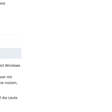
mit
Antworten
 mit Windows
 von mir
ie nutzen,
l die Leute