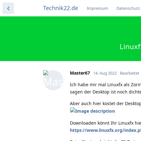
Technik22.de
Impressum
Datenschutz
Linuxf
Master67
14. Aug 2022
Bearbeitet
Ich habe mir mal Linuxfx als Zor
sagen der Desktop ist noch dichte
Aber auch hier kostet der Deskto
Downloaden könnt Ihr Linuxfx hie
https://www.linuxfx.org/index.