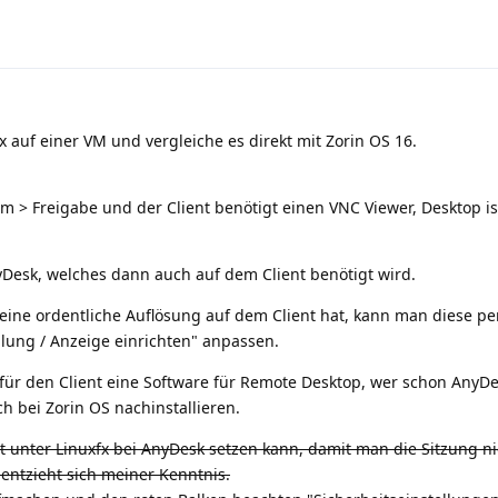
fx auf einer VM und vergleiche es direkt mit Zorin OS 16.
em > Freigabe und der Client benötigt einen VNC Viewer, Desktop is
Desk, welches dann auch auf dem Client benötigt wird.
ine ordentliche Auflösung auf dem Client hat, kann man diese per
lung / Anzeige einrichten" anpassen.
für den Client eine Software für Remote Desktop, wer schon AnyD
ch bei Zorin OS nachinstallieren.
t unter Linuxfx bei AnyDesk setzen kann, damit man die Sitzung ni
entzieht sich meiner Kenntnis.