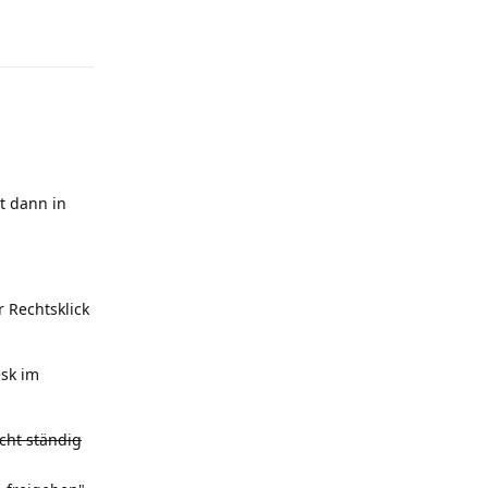
Antworten
t dann in
 Rechtsklick
esk im
cht ständig