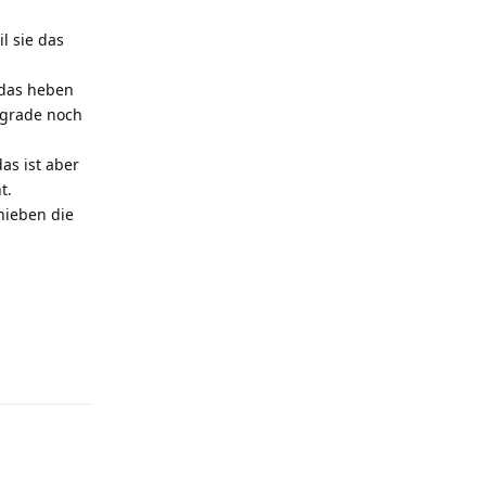
l sie das
 das heben
e grade noch
as ist aber
t.
hieben die
Antworten