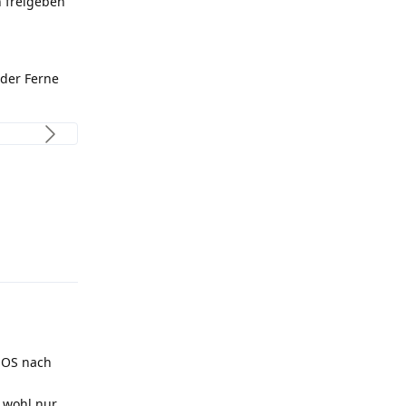
 freigeben"
 der Ferne
Antworten
n OS nach
 wohl nur