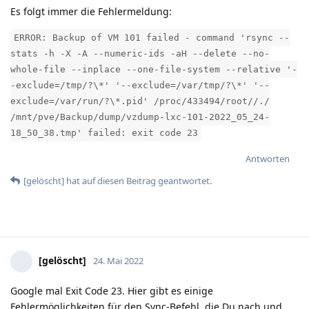
Es folgt immer die Fehlermeldung:
ERROR: Backup of VM 101 failed - command 'rsync --
stats -h -X -A --numeric-ids -aH --delete --no-
whole-file --inplace --one-file-system --relative '-
-exclude=/tmp/?\*' '--exclude=/var/tmp/?\*' '--
exclude=/var/run/?\*.pid' /proc/433494/root//./
/mnt/pve/Backup/dump/vzdump-lxc-101-2022_05_24-
18_50_38.tmp' failed: exit code 23
Antworten
[gelöscht]
hat
auf diesen Beitrag geantwortet.
[gelöscht]
24. Mai 2022
Google mal Exit Code 23. Hier gibt es einige
Fehlermöglichkeiten für den Sync-Befehl, die Du nach und