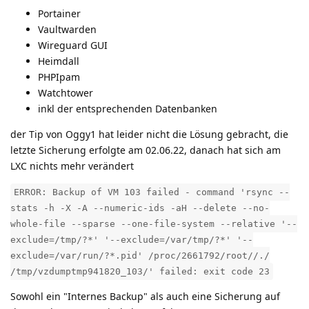
Portainer
Vaultwarden
Wireguard GUI
Heimdall
PHPIpam
Watchtower
inkl der entsprechenden Datenbanken
der Tip von Oggy1 hat leider nicht die Lösung gebracht, die
letzte Sicherung erfolgte am 02.06.22, danach hat sich am
LXC nichts mehr verändert
ERROR: Backup of VM 103 failed - command 'rsync --
stats -h -X -A --numeric-ids -aH --delete --no-
whole-file --sparse --one-file-system --relative '--
exclude=/tmp/?*' '--exclude=/var/tmp/?*' '--
exclude=/var/run/?*.pid' /proc/2661792/root//./
/tmp/vzdumptmp941820_103/' failed: exit code 23
Sowohl ein "Internes Backup" als auch eine Sicherung auf