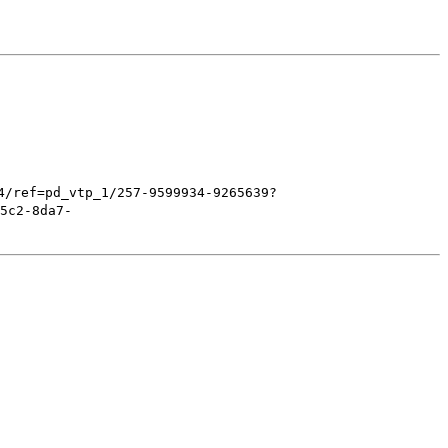
4/ref=pd_vtp_1/257-9599934-9265639?
5c2-8da7-