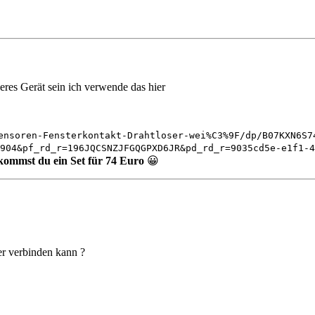
eres Gerät sein ich verwende das hier
ensoren-Fensterkontakt-Drahtloser-wei%C3%9F/dp/B07KXN6S7
904&pf_rd_r=196JQCSNZJFGQGPXD6JR&pd_rd_r=9035cd5e-e1f1-4
kommst du ein Set für 74 Euro
😀
er verbinden kann ?