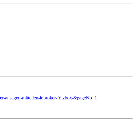
fer-ansagen-mitteilen-iobroker-fritzbox/&pageNo=1