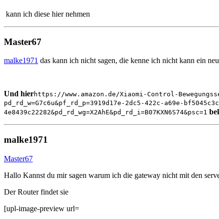
kann ich diese hier nehmen
Master67
malke1971
das kann ich nicht sagen, die kenne ich nicht kann ein neu
Und hier
https://www.amazon.de/Xiaomi-Control-Bewegungss
pd_rd_w=G7c6u&pf_rd_p=3919d17e-2dc5-422c-a69e-bf5045c3c
be
4e8439c22282&pd_rd_wg=X2AhE&pd_rd_i=B07KXN6S74&psc=1
malke1971
Master67
Hallo Kannst du mir sagen warum ich die gateway nicht mit den serv
Der Router findet sie
[upl-image-preview url=