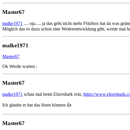
Master67
malke1971
.... oja..... ja das geht nicht mehr Fritzbox hat da was geän
Möglich das es dazu schon eine Weiterentwicklung gibt, werde mal h
malke1971
Master67
Ok Werde warten :
Master67
malke1971
schau mal beim Elzershark rein,
https://www.elzershark.c
Ich glaube er hat das lösen können 👍️
Master67