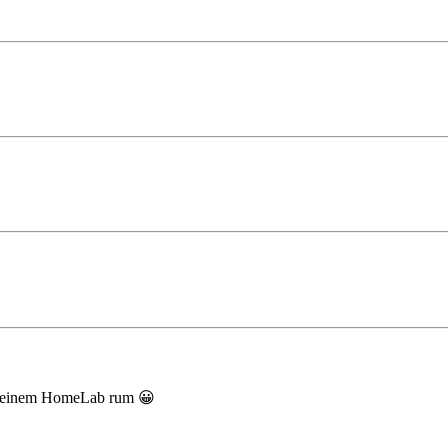
n meinem HomeLab rum 😀