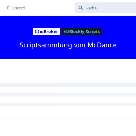
Discord
ioBroker
Blockly Scripts
Scriptsammlung von McDance