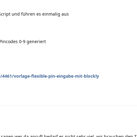
Script und führen es einmalig aus
Pincodes 0-9 generiert
/4461/vorlage-flexible-pin-eingabe-mit-blockly
sagen wer da anruft bedarf es nicht sehr viel, wir brauchen den 