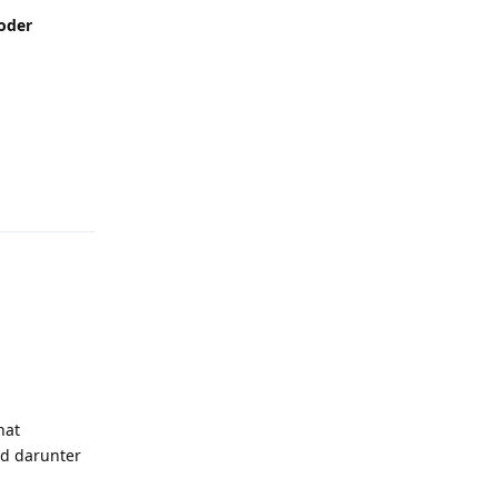
oder
Antworten
hat
nd darunter