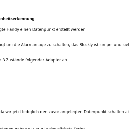
enheitserkennung
gte Handy einen Datenpunkt erstellt werden
t um die Alarmanlage zu schalten, das Blockly ist simpel und sie
ch 3 Zustände folgender Adapter ab
 da wir jetzt lediglich den zuvor angelegten Datenpunkt schalten 
können gehen wir nun in das nächste Script