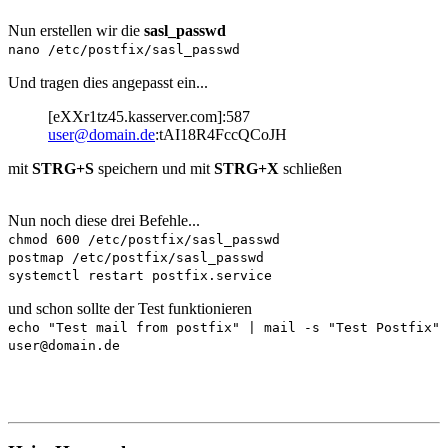
Nun erstellen wir die
sasl_passwd
nano /etc/postfix/sasl_passwd
Und tragen dies angepasst ein...
[eXXr1tz45.kasserver.com]:587
user@domain.de
:tAI18R4FccQCoJH
mit
STRG+S
speichern und mit
STRG+X
schließen
Nun noch diese drei Befehle...
chmod 600 /etc/postfix/sasl_passwd
postmap /etc/postfix/sasl_passwd
systemctl restart postfix.service
und schon sollte der Test funktionieren
echo "Test mail from postfix" | mail -s "Test Postfix"
user@domain.de