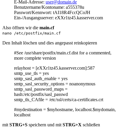
E-Mail-Adresse:
user@domain.de
Benutzername/Kontoname: a555378u
Passwort/Kennwort: tAI18R4FccQCoJH
Ein-/Ausgangsserver: eXXr1tz45.kasserver.com
Also öffnen wir die
main.cf
nano /etc/postfix/main.cf
Den Inhalt löschen und dies angepasst reinkopieren
#See /usr/share/postfix/main.cf.dist for a commented,
more complete version
relayhost = [eXXr1tz45.kasserver.com]:587
smtp_use_tls = yes
smtp_sasl_auth_enable = yes
smtp_sasl_security_options = noanonymous
smtp_sasl_password_maps =
hash:/etc/postfix/sasl_passwd
smtp_tls_CAfile = /etc/ssl/certs/ca-certificates.crt
#mydestination = $myhostname, localhost.$mydomain,
localhost
mit
STRG+S
speichern und mit
STRG+X
schließen