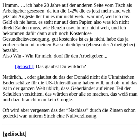
Hmmm….. ich habe 20 Jahre auf der anderen Seite vom Tisch als
Arbeitgeber gesessen, da tun die 1-2% die es jetzt mehr sind weh,
jetzt als Angestellter tun es mir nicht weh.. warum?, weil ich das
Geld eh nie hatte, es steht nur auf dem Papier, also was ich nicht
direkt Zahlen muss, wie Benzin usw. tu mir nicht weh, und ich
bekommen dafür dann auch noch Kostenlose
Gesundheitsversorgung, gut kostenlos ist es ja nicht, habe das ja
vorher schon mit meinen Kassenbeiträgen (ebenso der Arbeitgeber)
bezahlt.
Also Win - Win für mich, doof für den Arbeitgeber,,,,
[gelöscht]
Das glaubst Du wirklich?
Natürlich,,,, oder glaubst du das der Donald nicht die Ukrainischen
Bodenschätze für die US-Unterstützung haben will, und ob, und das
ist in der ganzen Welt üblich, dass Geberländer auf einen Teil der
Schulden verzichten, das würden aber alle so machen, das weiß man
und dazu braucht man kein Google.
Oft wird aber vergessen das der “Nachlass” durch die Zinsen schon
gedeckt war, unterm Strich eine Nullverzinsung.
[gelöscht]