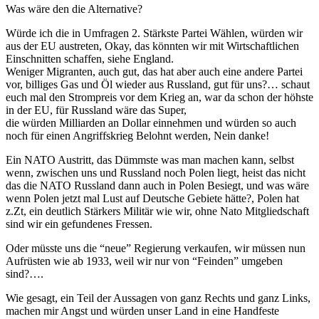
Was wäre den die Alternative?
Würde ich die in Umfragen 2. Stärkste Partei Wählen, würden wir
aus der EU austreten, Okay, das könnten wir mit Wirtschaftlichen
Einschnitten schaffen, siehe England.
Weniger Migranten, auch gut, das hat aber auch eine andere Partei
vor, billiges Gas und Öl wieder aus Russland, gut für uns?… schaut
euch mal den Strompreis vor dem Krieg an, war da schon der höhste
in der EU, für Russland wäre das Super,
die würden Milliarden an Dollar einnehmen und würden so auch
noch für einen Angriffskrieg Belohnt werden, Nein danke!
Ein NATO Austritt, das Dümmste was man machen kann, selbst
wenn, zwischen uns und Russland noch Polen liegt, heist das nicht
das die NATO Russland dann auch in Polen Besiegt, und was wäre
wenn Polen jetzt mal Lust auf Deutsche Gebiete hätte?, Polen hat
z.Zt, ein deutlich Stärkers Militär wie wir, ohne Nato Mitgliedschaft
sind wir ein gefundenes Fressen.
Oder müsste uns die “neue” Regierung verkaufen, wir müssen nun
Aufrüsten wie ab 1933, weil wir nur von “Feinden” umgeben
sind?….
Wie gesagt, ein Teil der Aussagen von ganz Rechts und ganz Links,
machen mir Angst und würden unser Land in eine Handfeste