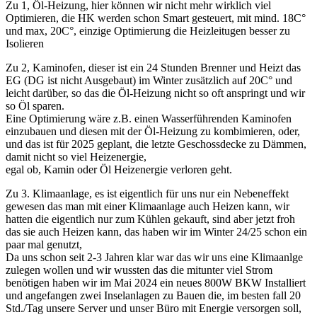
Zu 1, Öl-Heizung, hier können wir nicht mehr wirklich viel
Optimieren, die HK werden schon Smart gesteuert, mit mind. 18C°
und max, 20C°, einzige Optimierung die Heizleitugen besser zu
Isolieren
Zu 2, Kaminofen, dieser ist ein 24 Stunden Brenner und Heizt das
EG (DG ist nicht Ausgebaut) im Winter zusätzlich auf 20C° und
leicht darüber, so das die Öl-Heizung nicht so oft anspringt und wir
so Öl sparen.
Eine Optimierung wäre z.B. einen Wasserführenden Kaminofen
einzubauen und diesen mit der Öl-Heizung zu kombimieren, oder,
und das ist für 2025 geplant, die letzte Geschossdecke zu Dämmen,
damit nicht so viel Heizenergie,
egal ob, Kamin oder Öl Heizenergie verloren geht.
Zu 3. Klimaanlage, es ist eigentlich für uns nur ein Nebeneffekt
gewesen das man mit einer Klimaanlage auch Heizen kann, wir
hatten die eigentlich nur zum Kühlen gekauft, sind aber jetzt froh
das sie auch Heizen kann, das haben wir im Winter 24/25 schon ein
paar mal genutzt,
Da uns schon seit 2-3 Jahren klar war das wir uns eine Klimaanlge
zulegen wollen und wir wussten das die mitunter viel Strom
benötigen haben wir im Mai 2024 ein neues 800W BKW Installiert
und angefangen zwei Inselanlagen zu Bauen die, im besten fall 20
Std./Tag unsere Server und unser Büro mit Energie versorgen soll,