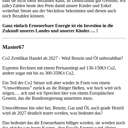
man sie nicht mehr Bezahlen kann, ist Deutschland gut Gerüstet, wir
(alle) Zahlen heute den Preis damit unsere Kinder und Enkel
weiterhin Strom aus der Steckdose bekommen und diesen auch
noch Bezahlen können.
Ganz einfach Erneuerbare Energie ist ein Investion in die
Zukunft unseres Landes und unserer Kinder…. !
Master67
Co2 Zertifikat Handel ab 2027 - Wird Benzin und Öl unbezahlbar?
Experten Rechnen mit einem Preisanstiegt auf 130-150€/t Co2,
andere sogar mit bis zu 300-350€/t Co2,
Ein Teil der Co2 Steuer soll aber wieder in Form von einem
“Umweltbonus” zurück an die Bürger fließen, wie hoch wird sich
zeigen,… ach und wir Sprechen hier von einem Europäischen
Gesetzt, das die Bundesregierung umsetzten muss.
Umweltbonus hin oder her, Benzin, Gas und Öl, auch grade Heizöl
wird ab 2027 deutlich teurer werden, was bedeutet das?
Das bedeutet das die Erneuerbaren billiger werden, sie werden noch
das gleiche wie heute Kosten, aber Fossile Energie wird alleine