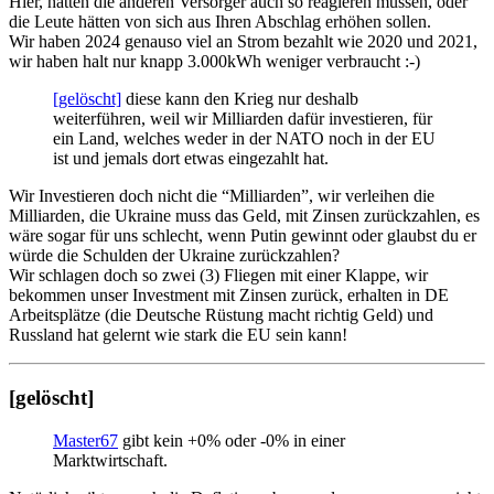
Hier, hätten die anderen Versorger auch so reagieren müssen, oder
die Leute hätten von sich aus Ihren Abschlag erhöhen sollen.
Wir haben 2024 genauso viel an Strom bezahlt wie 2020 und 2021,
wir haben halt nur knapp 3.000kWh weniger verbraucht :-)
[gelöscht]
diese kann den Krieg nur deshalb
weiterführen, weil wir Milliarden dafür investieren, für
ein Land, welches weder in der NATO noch in der EU
ist und jemals dort etwas eingezahlt hat.
Wir Investieren doch nicht die “Milliarden”, wir verleihen die
Milliarden, die Ukraine muss das Geld, mit Zinsen zurückzahlen, es
wäre sogar für uns schlecht, wenn Putin gewinnt oder glaubst du er
würde die Schulden der Ukraine zurückzahlen?
Wir schlagen doch so zwei (3) Fliegen mit einer Klappe, wir
bekommen unser Investment mit Zinsen zurück, erhalten in DE
Arbeitsplätze (die Deutsche Rüstung macht richtig Geld) und
Russland hat gelernt wie stark die EU sein kann!
[gelöscht]
Master67
gibt kein +0% oder -0% in einer
Marktwirtschaft.