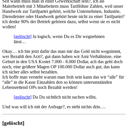
Seit wann muss man in einer Gewerkschaft sein?, ich als
Malerbetrieb mit 3 Mitarbeitern muss Tariflöhne Zahlen, weil unser
Handwerk zur Tarifpartei gehört, welche Unternehmen, Industrie,
Dienstleister oder Handwerk gehört heute nicht zu einer Tarifpartei?
ich denke 90% der Betrieb gehören dazu, selbst wenn sie es nicht
wollen!
[gelöscht]
Ja logisch, wenn Du es Dir wegnehmen
lässt…
Okay… ich bin jetzt dafür das man mir das Geld nicht wegnimmt,
wer Bezahlt den Arzt?, gut dann haben wir Ami Verhältnisse, eine
Geburt in den USA Kostet 7.000 - 8.000 Dollar, ach das geht doch
noch, eine größere Magen OP 100.000 Dollar auch gut, das kann
ich sicher alles selbst bezahlen.
Ich hoffe man versteht warum man froh sein kann das wir “alle” für
“alle” in die Kasse Einzahlen den so können unterumständen
Lebensrettend OPs noch Bezahlt werden!
[gelöscht]
Da Du sichtlich nicht suchen willst,
Und was will ich mit der Anfrage?, es steht nichts drin….
[gelöscht]