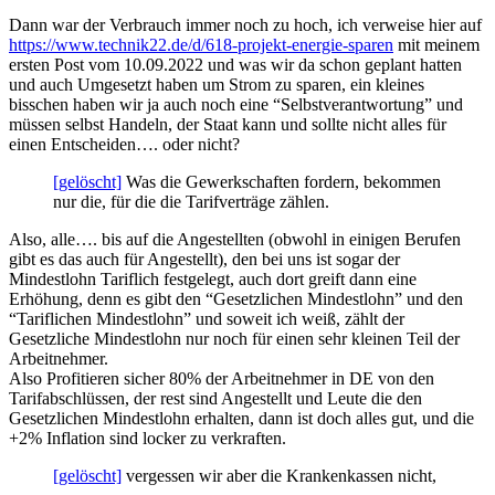
Dann war der Verbrauch immer noch zu hoch, ich verweise hier auf
https://www.technik22.de/d/618-projekt-energie-sparen
mit meinem
ersten Post vom 10.09.2022 und was wir da schon geplant hatten
und auch Umgesetzt haben um Strom zu sparen, ein kleines
bisschen haben wir ja auch noch eine “Selbstverantwortung” und
müssen selbst Handeln, der Staat kann und sollte nicht alles für
einen Entscheiden…. oder nicht?
[gelöscht]
Was die Gewerkschaften fordern, bekommen
nur die, für die die Tarifverträge zählen.
Also, alle…. bis auf die Angestellten (obwohl in einigen Berufen
gibt es das auch für Angestellt), den bei uns ist sogar der
Mindestlohn Tariflich festgelegt, auch dort greift dann eine
Erhöhung, denn es gibt den “Gesetzlichen Mindestlohn” und den
“Tariflichen Mindestlohn” und soweit ich weiß, zählt der
Gesetzliche Mindestlohn nur noch für einen sehr kleinen Teil der
Arbeitnehmer.
Also Profitieren sicher 80% der Arbeitnehmer in DE von den
Tarifabschlüssen, der rest sind Angestellt und Leute die den
Gesetzlichen Mindestlohn erhalten, dann ist doch alles gut, und die
+2% Inflation sind locker zu verkraften.
[gelöscht]
vergessen wir aber die Krankenkassen nicht,