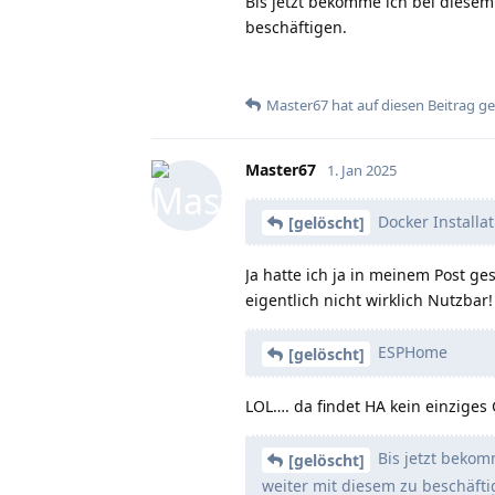
Bis jetzt bekomme ich bei diese
beschäftigen.
Master67
hat
auf diesen Beitrag g
Master67
1. Jan 2025
Docker Installat
[gelöscht]
Ja hatte ich ja in meinem Post ge
eigentlich nicht wirklich Nutzbar!
ESPHome
[gelöscht]
LOL…. da findet HA kein einziges 
Bis jetzt beko
[gelöscht]
weiter mit diesem zu beschäfti