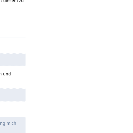
it diesem zu
Antworten
en und
ung mich