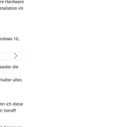
ere Hardware
tallation im
indows 10,
wieder die
halter alles
nn ich diese
n Sonoff