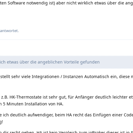
ten Software notwendig ist) aber nicht wirklich etwas über die an
eantwortet.
lich etwas über die angeblichen Vorteile gefunden
n stellt sehr viele Integrationen / Instanzen Automatisch ein, dies
 z.B. HK-Thermostate ist sehr gut, für Anfänger deutlich leichter e
 5 Minuten Installation von HA.
de ich deutlich aufwendiger, beim HA recht das Einfügen einer Cod
g!
dir recht geben, HA ist kein Vergleich zum ioBroker dieser ist in