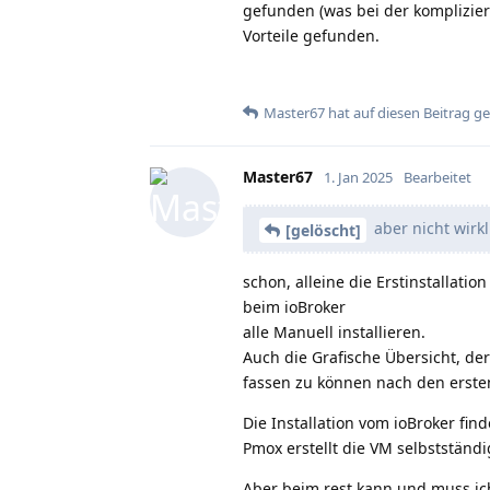
gefunden (was bei der komplizier
Vorteile gefunden.
Master67
hat
auf diesen Beitrag g
Master67
1. Jan 2025
Bearbeitet
aber nicht wirk
[gelöscht]
schon, alleine die Erstinstallatio
beim ioBroker
alle Manuell installieren.
Auch die Grafische Übersicht, der
fassen zu können nach den ersten
Die Installation vom ioBroker fin
Pmox erstellt die VM selbstständi
Aber beim rest kann und muss ich 