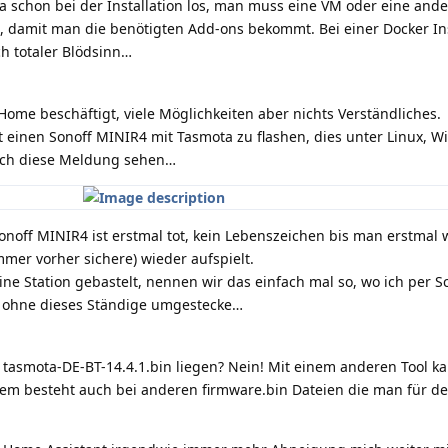
a schon bei der Installation los, man muss eine VM oder eine and
, damit man die benötigten Add-ons bekommt. Bei einer Docker Ins
ch totaler Blödsinn…
me beschäftigt, viele Möglichkeiten aber nichts Verständliches.
 einen Sonoff MINIR4 mit Tasmota zu flashen, dies unter Linux, W
ich diese Meldung sehen…
noff MINIR4 ist erstmal tot, kein Lebenszeichen bis man erstmal 
mmer vorher sichere) wieder aufspielt.
ine Station gebastelt, nennen wir das einfach mal so, wo ich per Sc
, ohne dieses Ständige umgestecke…
n tasmota-DE-BT-14.4.1.bin liegen? Nein! Mit einem anderen Tool ka
lem besteht auch bei anderen firmware.bin Dateien die man für de