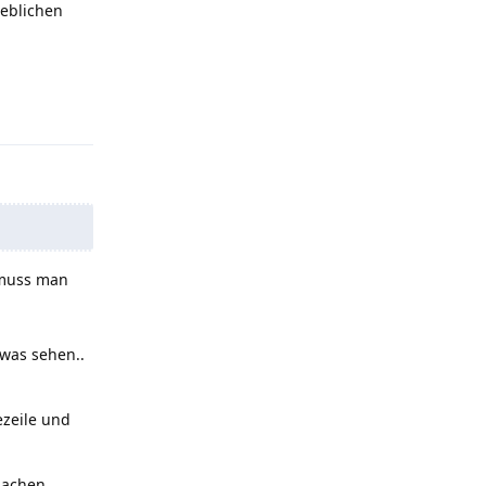
geblichen
Antworten
e muss man
twas sehen..
ezeile und
 Sachen