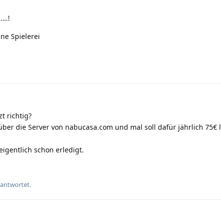
….!
ine Spielerei
t richtig?
über die Server von nabucasa.com und mal soll dafür jährlich 75€ 
igentlich schon erledigt.
eantwortet.