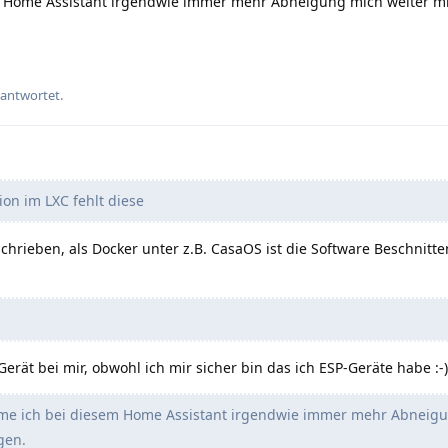
m Home Assistant irgendwie immer mehr Abneigung mich weiter m
eantwortet.
ion im LXC fehlt diese
schrieben, als Docker unter z.B. CasaOS ist die Software Beschnitt
Gerät bei mir, obwohl ich mir sicher bin das ich ESP-Geräte habe :-)
mme ich bei diesem Home Assistant irgendwie immer mehr Abneig
gen.