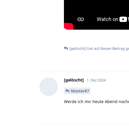
[gelöscht]
hat
auf diesen Beitrag g
[gelöscht]
1. Dez 2024
Master67
Werde ich mir heute Abend noch