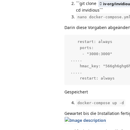
```git clone
iv-org/invidiou
cd invidious```
nano docker-compose.ym
Darin diese Vorgaben abgeänder
    restart: always

     ports:

      - "3000:3000"

 .....

     hmac_key: "566gh6ghg6h
 .....

     restart: always
Gespeichert
docker-compose up -d
Gewartet bis die Installation fert