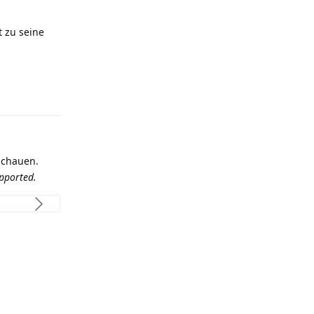
t zu seine
Antworten
schauen.
upported.