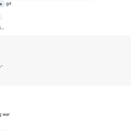
.git
s
l
t…
"

ig war