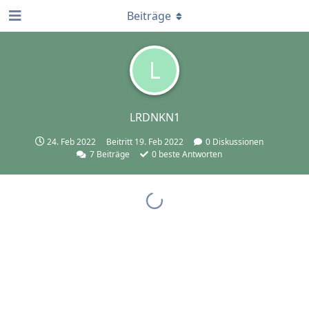
Beiträge
L
LRDNKN1
24. Feb 2022
Beitritt
19. Feb 2022
0
Diskussionen
7
Beiträge
0
beste Antworten