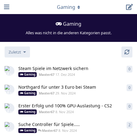
Gaming
Gaming
Alles was nicht in die anderen Kategorien passt.
Zuletzt
Steam Spiele im Netzwerk sichern
0
0
An
Master67
17. Dez 2024
Gaming
Northgard für unter 3 Euro bei Steam
0
0
An
Master67
29. Nov 2024
Gaming
Erster Erfolg und 100% GPU-Auslastung - CS2
0
0
An
Master67
8. Nov 2024
Gaming
Suche Controller für Spiele.....
2
2
An
Master67
8. Nov 2024
Gaming