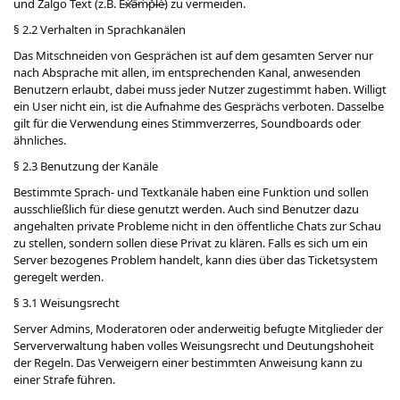
und Zalgo Text (z.B. Ȅ̴̂x̴̛̔a̴̎̉m̷̀̐p̵̽̈́l̵̽̍e̷̒͑) zu vermeiden.
§ 2.2 Verhalten in Sprachkanälen
Das Mitschneiden von Gesprächen ist auf dem gesamten Server nur
nach Absprache mit allen, im entsprechenden Kanal, anwesenden
Benutzern erlaubt, dabei muss jeder Nutzer zugestimmt haben. Willigt
ein User nicht ein, ist die Aufnahme des Gesprächs verboten. Dasselbe
gilt für die Verwendung eines Stimmverzerres, Soundboards oder
ähnliches.
§ 2.3 Benutzung der Kanäle
Bestimmte Sprach- und Textkanäle haben eine Funktion und sollen
ausschließlich für diese genutzt werden. Auch sind Benutzer dazu
angehalten private Probleme nicht in den öffentliche Chats zur Schau
zu stellen, sondern sollen diese Privat zu klären. Falls es sich um ein
Server bezogenes Problem handelt, kann dies über das Ticketsystem
geregelt werden.
§ 3.1 Weisungsrecht
Server Admins, Moderatoren oder anderweitig befugte Mitglieder der
Serververwaltung haben volles Weisungsrecht und Deutungshoheit
der Regeln. Das Verweigern einer bestimmten Anweisung kann zu
einer Strafe führen.