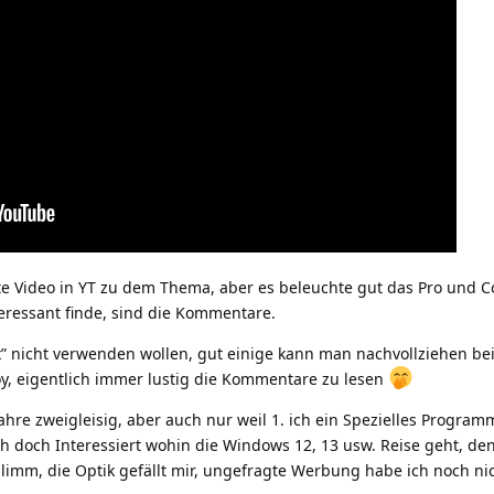
tzte Video in YT zu dem Thema, aber es beleuchte gut das Pro und C
teressant finde, sind die Kommentare.
” nicht verwenden wollen, gut einige kann man nachvollziehen be
, eigentlich immer lustig die Kommentare zu lesen
hre zweigleisig, aber auch nur weil 1. ich ein Spezielles Programm
h doch Interessiert wohin die Windows 12, 13 usw. Reise geht, de
hlimm, die Optik gefällt mir, ungefragte Werbung habe ich noch n