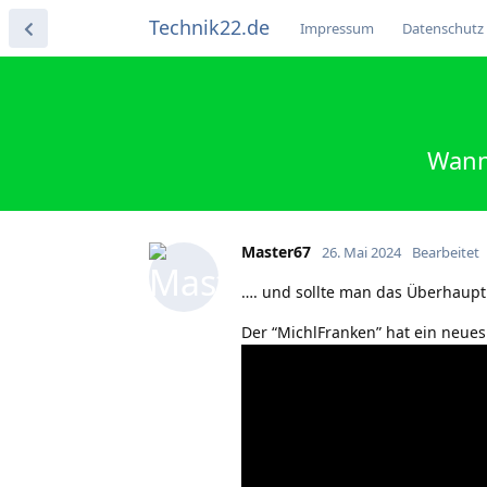
Technik22.de
Impressum
Datenschutz
Wann
Master67
26. Mai 2024
Bearbeitet
…. und sollte man das Überhaup
Der “MichlFranken” hat ein neu