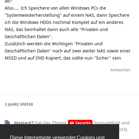
ab?
Also..... Ich Speichere von allen Windows PCs die
"Systemwiederherstellung" auf einem NAS, dann Speichere
ich die Windows HDDs nochmal Komplet auf ein anderes
NAS, das beinhaltet dann auch alle "Privaten und
Geschäftlichen Daten".
Zusätzlich werden die Wichtigen "Privaten und
Geschäftlichen Daten" noch auf zwei weiter NAS sowie einer
MSSD und auf DVD Kopiert, das sollte nun "Sicher" sein
Antworten
3 JAHRE
SPÄTER
Master67
hat
das Thema
hinzugefügt und
Security
die Themen
entfernt (
30. Juli 2023
).
Betriebssysteme
Diese Internetseite verwendet Cookies und