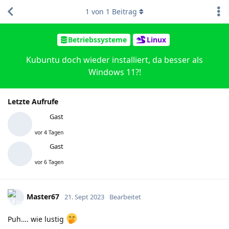
1
von
1
Beitrag
Betriebssysteme
Linux
Kubuntu doch wieder installiert, da besser als
Windows 11?!
Letzte Aufrufe
Gast
vor 4 Tagen
Gast
vor 6 Tagen
Master67
21. Sept 2023
Bearbeitet
Puh…. wie lustig