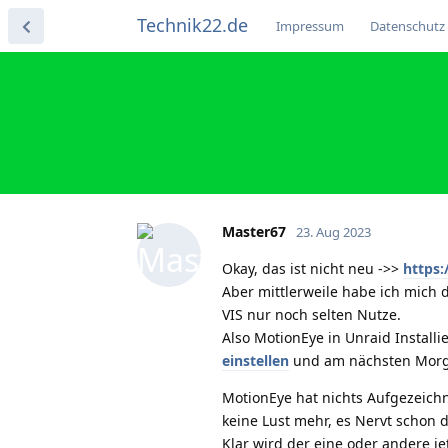
Technik22.de
Impressum
Datenschutz
Master67
23. Aug 2023
Okay, das ist nicht neu ->>
https
Aber mittlerweile habe ich mich d
VIS nur noch selten Nutze.
Also MotionEye in Unraid Installie
einstellen
und am nächsten Morge
MotionEye hat nichts Aufgezeichn
keine Lust mehr, es Nervt schon 
Klar wird der eine oder andere j