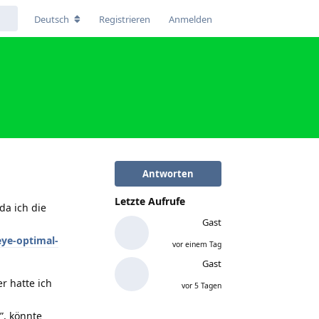
Deutsch
Registrieren
Anmelden
Antworten
Letzte Aufrufe
da ich die
Gast
ye-optimal-
vor einem Tag
Gast
r hatte ich
vor 5 Tagen
.
”, könnte