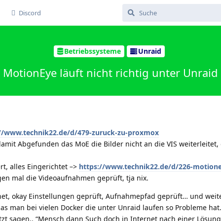
Discord
Betriebssysteme
Unraid
MotionEye läuft nicht richtig unter Unraid
://www.technik22.de/d/479-zuruck-zu-proxmox
amit Abgefunden das MoE die Bilder nicht an die VIS weiterleitet, 
rt, alles Eingerichtet –>
https://www.technik22.de/d/226-motione
n mal die Videoaufnahmen geprüft, tja nix.
et, okay Einstellungen geprüft, Aufnahmepfad geprüft… und weite
das man bei vielen Docker die unter Unraid laufen so Probleme hat
etzt sagen.. “Mensch dann Such doch in Internet nach einer Lösung