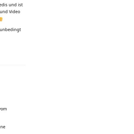
edis und ist
- und Video
t unbedingt
Antworten
 vom
ine