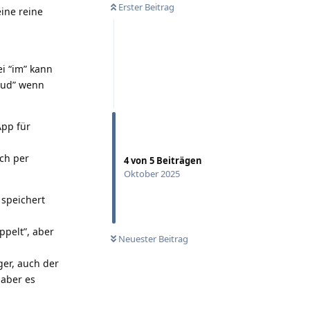
Erster Beitrag
ine reine
ei “im” kann
loud” wenn
App für
ch per
4
von
5
Beiträgen
Oktober 2025
speichert
ppelt”, aber
Neuester Beitrag
ger, auch der
 aber es