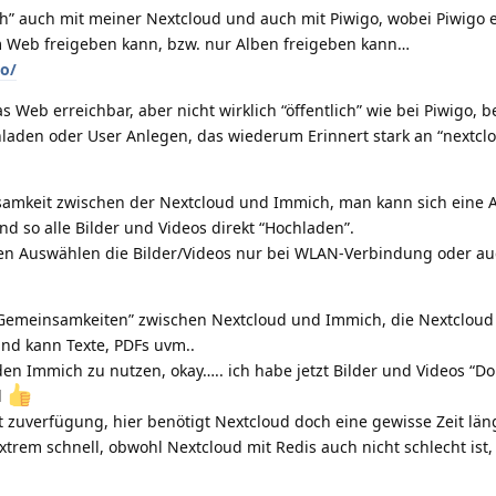
h” auch mit meiner Nextcloud und auch mit Piwigo, wobei Piwigo e
im Web freigeben kann, bzw. nur Alben freigeben kann…
go/
 Web erreichbar, aber nicht wirklich “öffentlich” wie bei Piwigo, b
nladen oder User Anlegen, das wiederum Erinnert stark an “nextc
samkeit zwischen der Nextcloud und Immich, man kann sich eine 
nd so alle Bilder und Videos direkt “Hochladen”.
den Auswählen die Bilder/Videos nur bei WLAN-Verbindung oder au
Gemeinsamkeiten” zwischen Nextcloud und Immich, die Nextcloud 
und kann Texte, PDFs uvm..
n Immich zu nutzen, okay….. ich habe jetzt Bilder und Videos “Do
l
ort zuverfügung, hier benötigt Nextcloud doch eine gewisse Zeit län
extrem schnell, obwohl Nextcloud mit Redis auch nicht schlecht ist,