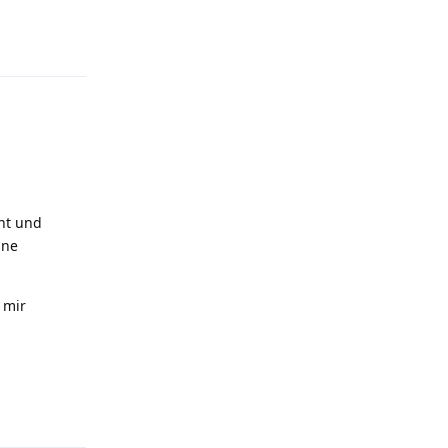
Antworten
ht und
ine
 mir
Antworten