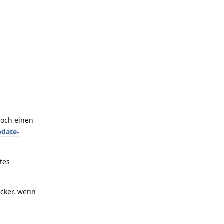
Antworten
noch einen
pdate-
tes
ocker, wenn