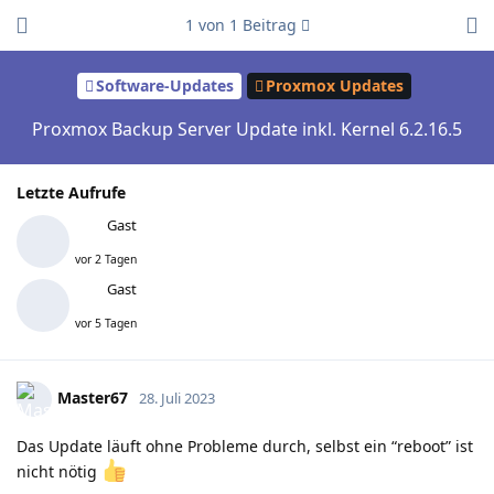
1
von
1
Beitrag
Software-Updates
Proxmox Updates
Proxmox Backup Server Update inkl. Kernel 6.2.16.5
Letzte Aufrufe
Gast
vor 2 Tagen
Gast
vor 5 Tagen
Master67
28. Juli 2023
Das Update läuft ohne Probleme durch, selbst ein “reboot” ist
nicht nötig