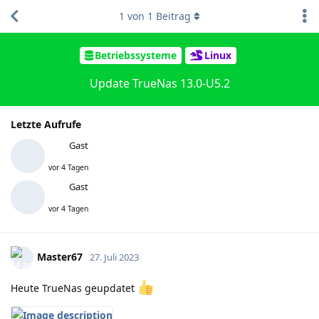
1
von
1
Beitrag
Betriebssysteme
Linux
Update TrueNas 13.0-U5.2
Letzte Aufrufe
Gast
vor 4 Tagen
Gast
vor 4 Tagen
Master67
27. Juli 2023
Heute TrueNas geupdatet