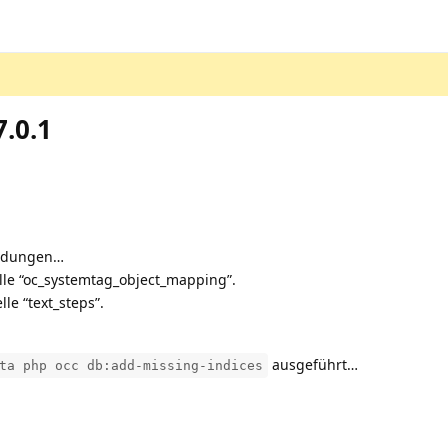
.0.1
eldungen…
elle “oc_systemtag_object_mapping”.
le “text_steps”.
ausgeführt…
ta php occ db:add-missing-indices