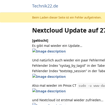
Technik22.de
Beim Laden dieser Seite ist ein Fehler aufgetreten.
Nextcloud Update auf 27
[gelöscht]
Es gibt mal wieder ein Update…
Und natürlich auch wieder ein paar Fehlerm
Fehlender Index “systag_by_tagid” in der Tab
Fehlender Index “textstep_session” in der Tabel
Also mal wieder im Pmox CT
sudo -u www-da
und Nextcloud ist erstmal wieder zufrieden…