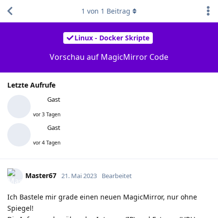
1
von
1
Beitrag
Linux - Docker Skripte
Vorschau auf MagicMirror Code
Letzte Aufrufe
Gast
vor 3 Tagen
Gast
vor 4 Tagen
Master67
21. Mai 2023
Bearbeitet
Ich Bastele mir grade einen neuen MagicMirror, nur ohne
Spiegel!