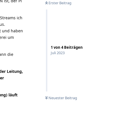
 ist, der Pi
Erster Beitrag
 Streams ich
us.
lt und haben
erei um
1
von
4
Beiträgen
Juli 2023
ann die
der Leitung,
er
ung) läuft
Neuester Beitrag
Antworten