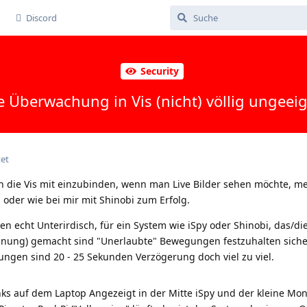
Discord
Security
e Überwachung in Vis (nicht) völlig ungeei
tet
in die Vis mit einzubinden, wenn man Live Bilder sehen möchte, me
oder wie bei mir mit Shinobi zum Erfolg.
n echt Unterirdisch, für ein System wie iSpy oder Shinobi, das/die
inung) gemacht sind "Unerlaubte" Bewegungen festzuhalten siche
ungen sind 20 - 25 Sekunden Verzögerung doch viel zu viel.
nks auf dem Laptop Angezeigt in der Mitte iSpy und der kleine Mon