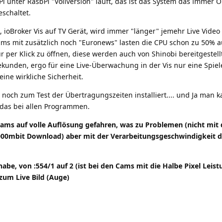
 Pi unter RasbPi "Vollversion" läuft, das ist das System das immer ON
schaltet.
 ioBroker Vis auf TV Gerät, wird immer "länger" jemehr Live Video
reams mit zusätzlich noch "Euronews" lasten die CPU schon zu 50% a
r per Klick zu öffnen, diese werden auch von Shinobi bereitgestel
kunden, ergo für eine Live-Überwachung in der Vis nur eine Spiel
eine wirkliche Sicherheit.
 noch zum Test der Übertragungszeiten installiert.... und Ja man k
 das bei allen Programmen.
Cams auf volle Auflösung gefahren, was zu Problemen (nicht mit 
00mbit Download) aber mit der Verarbeitungsgeschwindigkeit d
abe, von :554/1 auf 2 (ist bei den Cams mit die Halbe Pixel Leist
 zum Live Bild (Auge)