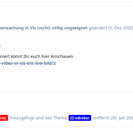
berwachung in Vis (nicht) völlig ungeeignet
geändert (
5. Dez 2020
t
niert könnt Ihr euch hier Anschauen.
ideo-in-vis-mit-live-bild/2
hinzugefügt und
das Thema
entfernt (
30. Juli 20
rity
ioBroker