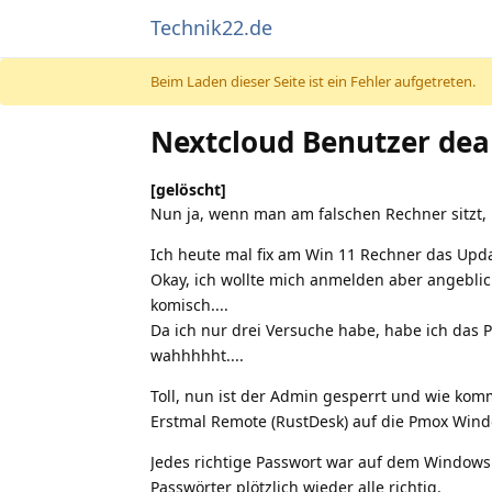
Technik22.de
Beim Laden dieser Seite ist ein Fehler aufgetreten.
Nextcloud Benutzer deak
[gelöscht]
Nun ja, wenn man am falschen Rechner sitzt, i
Ich heute mal fix am Win 11 Rechner das Upda
Okay, ich wollte mich anmelden aber angeblic
komisch....
Da ich nur drei Versuche habe, habe ich das P
wahhhhht....
Toll, nun ist der Admin gesperrt und wie komm
Erstmal Remote (RustDesk) auf die Pmox Windo
Jedes richtige Passwort war auf dem Windows
Passwörter plötzlich wieder alle richtig.