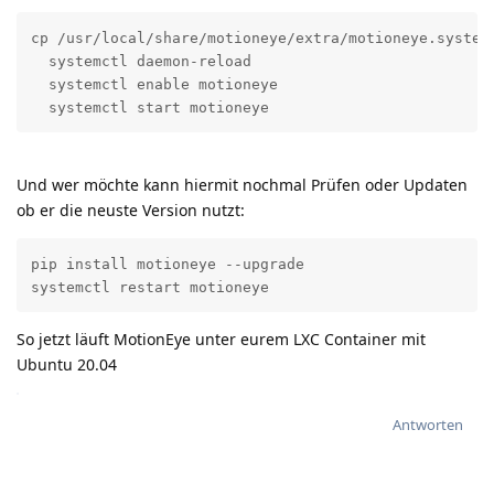
cp /usr/local/share/motioneye/extra/motioneye.systemd
  systemctl daemon-reload

  systemctl enable motioneye

  systemctl start motioneye
Und wer möchte kann hiermit nochmal Prüfen oder Updaten
ob er die neuste Version nutzt:
pip install motioneye --upgrade

systemctl restart motioneye
So jetzt läuft MotionEye unter eurem LXC Container mit
Ubuntu 20.04
Antworten