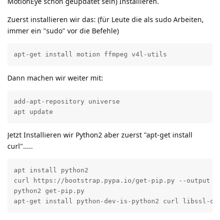
MotionEye schon geupdatet sein) Installieren.
Zuerst installieren wir das: (für Leute die als sudo Arbeiten,
immer ein "sudo" vor die Befehle)
apt-get install motion ffmpeg v4l-utils
Dann machen wir weiter mit:
add-apt-repository universe

apt update
Jetzt Installieren wir Python2 aber zuerst "apt-get install
curl".....
apt install python2

curl https://bootstrap.pypa.io/get-pip.py --output ge
python2 get-pip.py

apt-get install python-dev-is-python2 curl libssl-de